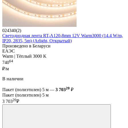
024340(2)
Светодиодная лента RT-A120-8mm 12V Warm3000 (14.4 W/m,
IP20, 2835, 5m) (Arlight, Открытый)
Произведено в Беларуси
ЕАЭС
Warm | Тёплый 3000 K
64
740
₽/м
В наличии
20
Пакет (полиэтилен) 5 м —
3 703
₽
Пакет (полиэтилен) 5 м
20
3 703
₽