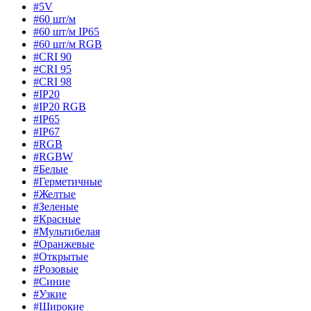
#5V
#60 шт/м
#60 шт/м IP65
#60 шт/м RGB
#CRI 90
#CRI 95
#CRI 98
#IP20
#IP20 RGB
#IP65
#IP67
#RGB
#RGBW
#Белые
#Герметичные
#Желтые
#Зеленые
#Красные
#Мультибелая
#Оранжевые
#Открытые
#Розовые
#Синие
#Узкие
#Широкие