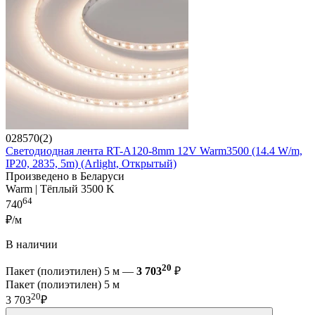
028570(2)
Светодиодная лента RT-A120-8mm 12V Warm3500 (14.4 W/m,
IP20, 2835, 5m) (Arlight, Открытый)
Произведено в Беларуси
Warm | Тёплый 3500 K
64
740
₽/м
В наличии
20
Пакет (полиэтилен) 5 м —
3 703
₽
Пакет (полиэтилен) 5 м
20
3 703
₽