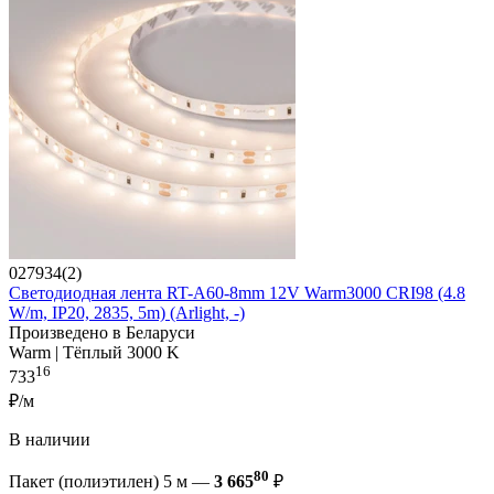
027934(2)
Светодиодная лента RT-A60-8mm 12V Warm3000 CRI98 (4.8
W/m, IP20, 2835, 5m) (Arlight, -)
Произведено в Беларуси
Warm | Тёплый 3000 K
16
733
₽/м
В наличии
80
Пакет (полиэтилен) 5 м —
3 665
₽