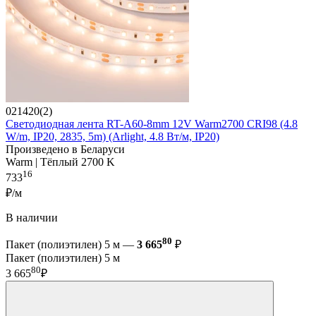
021420(2)
Светодиодная лента RT-A60-8mm 12V Warm2700 CRI98 (4.8
W/m, IP20, 2835, 5m) (Arlight, 4.8 Вт/м, IP20)
Произведено в Беларуси
Warm | Тёплый 2700 K
16
733
₽/м
В наличии
80
Пакет (полиэтилен) 5 м —
3 665
₽
Пакет (полиэтилен) 5 м
80
3 665
₽