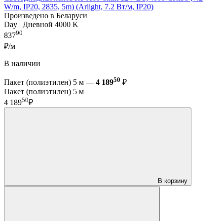
W/m, IP20, 2835, 5m) (Arlight, 7.2 Вт/м, IP20)
Произведено в Беларуси
Day | Дневной 4000 K
90
837
₽/м
В наличии
50
Пакет (полиэтилен) 5 м —
4 189
₽
Пакет (полиэтилен) 5 м
50
4 189
₽
В корзину