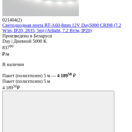
021404(2)
Светодиодная лента RT-A60-8mm 12V Day5000 CRI98 (7.2
W/m, IP20, 2835, 5m) (Arlight, 7.2 Вт/м, IP20)
Произведено в Беларуси
Day | Дневной 5000 K
90
837
₽/м
В наличии
50
Пакет (полиэтилен) 5 м —
4 189
₽
Пакет (полиэтилен) 5 м
50
4 189
₽