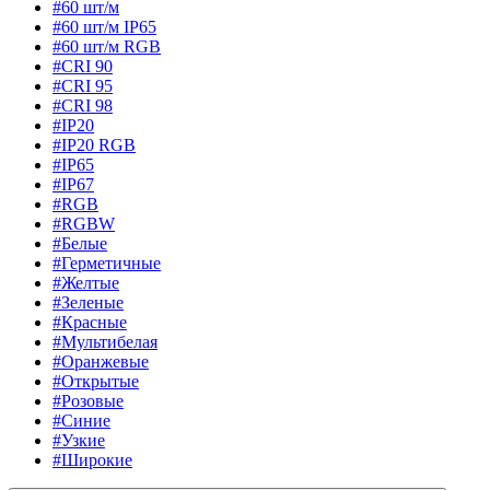
#60 шт/м
#60 шт/м IP65
#60 шт/м RGB
#CRI 90
#CRI 95
#CRI 98
#IP20
#IP20 RGB
#IP65
#IP67
#RGB
#RGBW
#Белые
#Герметичные
#Желтые
#Зеленые
#Красные
#Мультибелая
#Оранжевые
#Открытые
#Розовые
#Синие
#Узкие
#Широкие