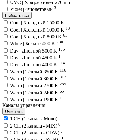
1
UVC | Ультрафиолет 270 nm
3
Violet | Фиолетовый
Выбрать все
3
Cool | Холодный 15000 K
13
Cool | Холодный 10000 K
63
Cool | Холодный 8000 K
280
White | Белый 6000 K
105
Day | Дневной 5000 K
1
Day | Дневной 4500 K
314
Day | Дневной 4000 K
116
Warm | Тёплый 3500 K
317
Warm | Тёплый 3000 K
269
Warm | Тёплый 2700 K
65
Warm | Тёплый 2400 K
1
Warm | Тёплый 1900 K
Каналы управления
Очистить
30
1 CH (1 канал - Mono)
0
2 CH (2 канала - MIX)
0
2 CH (2 канала - CDW)
51
3 CH (3 канала - RGB)