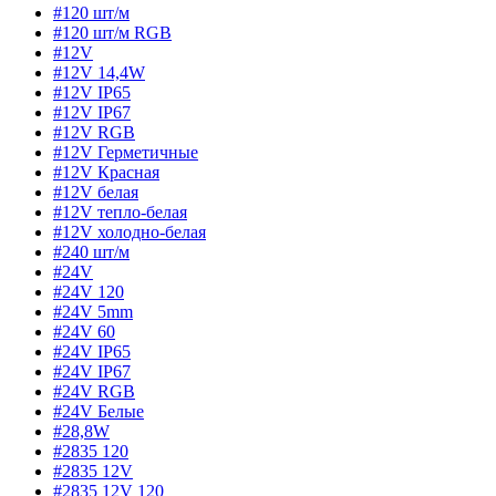
#120 шт/м
#120 шт/м RGB
#12V
#12V 14,4W
#12V IP65
#12V IP67
#12V RGB
#12V Герметичные
#12V Красная
#12V белая
#12V тепло-белая
#12V холодно-белая
#240 шт/м
#24V
#24V 120
#24V 5mm
#24V 60
#24V IP65
#24V IP67
#24V RGB
#24V Белые
#28,8W
#2835 120
#2835 12V
#2835 12V 120