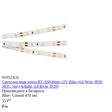
010523(3)
Светодиодная лента RT-A60-8mm 12V Blue (4.8 W/m, IP20,
2835, 5m) (Arlight, 4.8 Вт/м, IP20)
Произведено в Беларуси
Blue | Синий 470 nm
61
553
₽/м