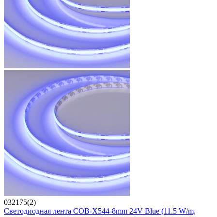
032175(2)
Светодиодная лента COB-X544-8mm 24V Blue (11.5 W/m,