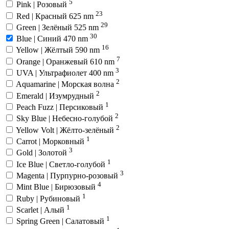
5
Pink | Розовый
23
Red | Красный 625 nm
29
Green | Зелёный 525 nm
30
Blue | Синий 470 nm
16
Yellow | Жёлтый 590 nm
7
Orange | Оранжевый 610 nm
3
UVA | Ультрафиолет 400 nm
2
Aquamarine | Морская волна
2
Emerald | Изумрудный
1
Peach Fuzz | Персиковый
2
Sky Blue | Небесно-голубой
2
Yellow Volt | Жёлто-зелёный
1
Carrot | Морковный
3
Gold | Золотой
1
Ice Blue | Светло-голубой
3
Magenta | Пурпурно-розовый
4
Mint Blue | Бирюзовый
1
Ruby | Рубиновый
1
Scarlet | Алый
1
Spring Green | Салатовый