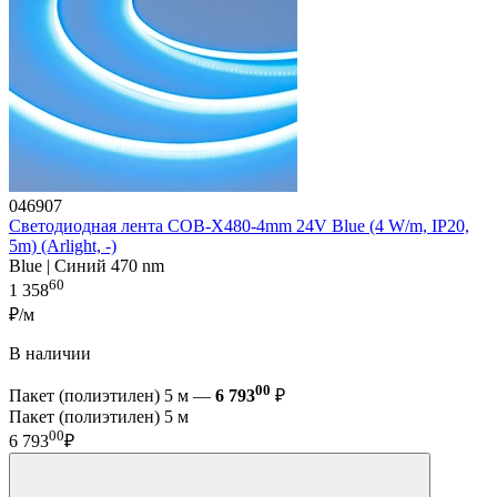
046907
Светодиодная лента COB-X480-4mm 24V Blue (4 W/m, IP20,
5m) (Arlight, -)
Blue | Синий 470 nm
60
1 358
₽/м
В наличии
00
Пакет (полиэтилен) 5 м —
6 793
₽
Пакет (полиэтилен) 5 м
00
6 793
₽