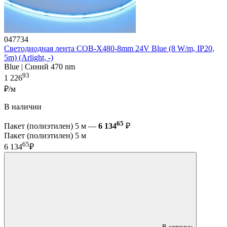
047734
Светодиодная лента COB-X480-8mm 24V Blue (8 W/m, IP20,
5m) (Arlight, -)
Blue | Синий 470 nm
93
1 226
₽/м
В наличии
65
Пакет (полиэтилен) 5 м —
6 134
₽
Пакет (полиэтилен) 5 м
65
6 134
₽