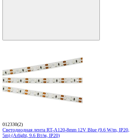
012330(2)
Светодиодная лента RT-A120-8mm 12V Blue (9.6 W/m, IP20,
5m) (Arlight, 9.6 Вт/м, IP20)