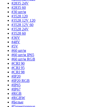
#2835 24V
#2835 60
#30 шт/м
#3528 120
#3528 12V 120
#3528 12V 60
#3528 24V
#3528 60
#36V
#48V
#5V
#60 шт/м
#60 шт/м IP65
#60 шт/м RGB
#CRI 90
#CRI 95
#CRI 98
#IP20
#IP20 RGB
#IP65
#IP67
#RGB
#RGBW
#Белые
#Герметичные