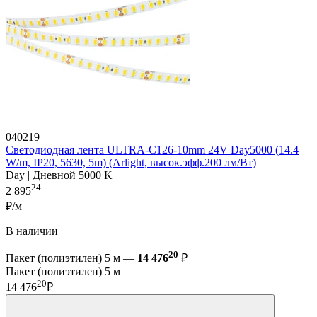
040219
Светодиодная лента ULTRA-C126-10mm 24V Day5000 (14.4
W/m, IP20, 5630, 5m) (Arlight, высок.эфф.200 лм/Вт)
Day | Дневной 5000 K
24
2 895
₽/м
В наличии
20
Пакет (полиэтилен) 5 м —
14 476
₽
Пакет (полиэтилен) 5 м
20
14 476
₽