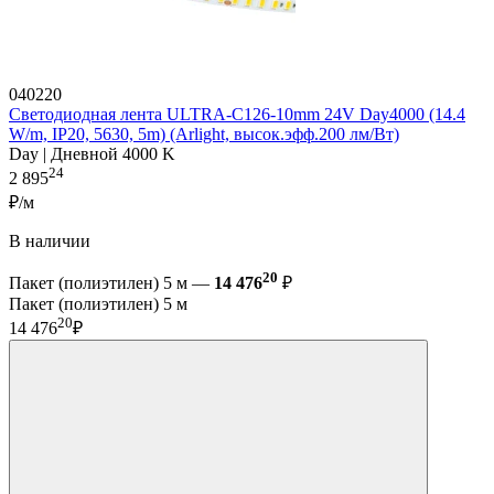
040220
Светодиодная лента ULTRA-C126-10mm 24V Day4000 (14.4
W/m, IP20, 5630, 5m) (Arlight, высок.эфф.200 лм/Вт)
Day | Дневной 4000 K
24
2 895
₽/м
В наличии
20
Пакет (полиэтилен) 5 м —
14 476
₽
Пакет (полиэтилен) 5 м
20
14 476
₽