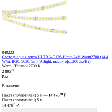
040223
Светодиодная лента ULTRA-C126-10mm 24V Warm2700 (14.4
W/m, IP20, 5630, 5m) (Arlight, высок.эфф.200 лм/Вт)
Warm | Тёплый 2700 K
24
2 895
₽/м
В наличии
20
Пакет (полиэтилен) 5 м —
14 476
₽
Пакет (полиэтилен) 5 м
20
14 476
₽