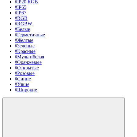
#IP20 RGB
#IP65
#IP67
#RGB
#RGBW
#Белые
#Герметичные
#Желтые
#Зеленые
#Красные
#Мультибелая
#Оранжевые
#Открытые
#Розовые
#Синие
#Узкие
#Широкие