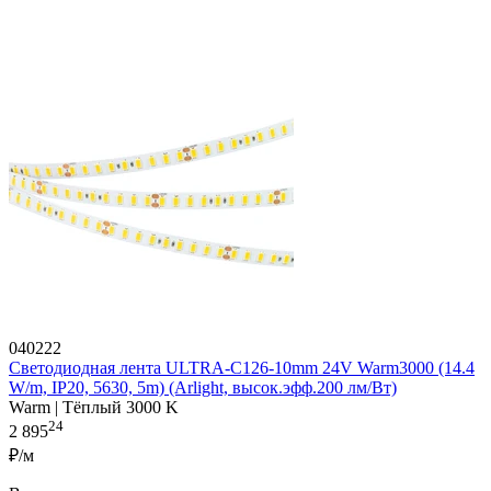
040222
Светодиодная лента ULTRA-C126-10mm 24V Warm3000 (14.4
W/m, IP20, 5630, 5m) (Arlight, высок.эфф.200 лм/Вт)
Warm | Тёплый 3000 K
24
2 895
₽/м