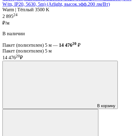
W/m, IP20, 5630, 5m) (Arlight, высок.эфф.200 лм/Вт)
Warm | Тёплый 3500 K
24
2 895
₽/м
В наличии
20
Пакет (полиэтилен) 5 м —
14 476
₽
Пакет (полиэтилен) 5 м
20
14 476
₽
В корзину