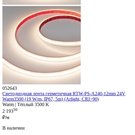
052643
Светодиодная лента герметичная RTW-PS-A240-12mm 24V
Warm3500 (19 W/m, IP67, 5m) (Arlight, CRI>90)
Warm | Тёплый 3500 K
50
2 193
₽/м
В наличии