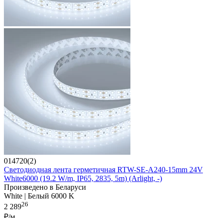
014720(2)
Светодиодная лента герметичная RTW-SE-A240-15mm 24V
White6000 (19.2 W/m, IP65, 2835, 5m) (Arlight, -)
Произведено в Беларуси
White | Белый 6000 K
26
2 289
₽/м