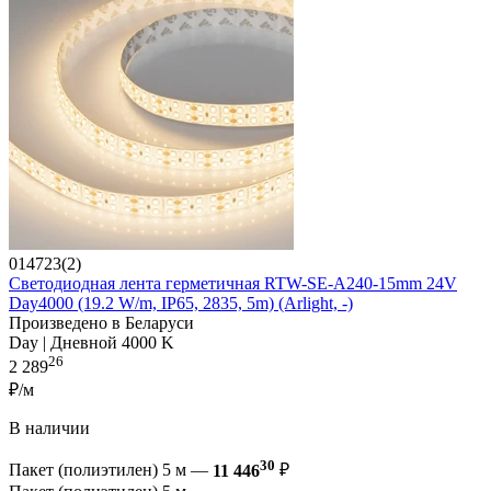
014723(2)
Светодиодная лента герметичная RTW-SE-A240-15mm 24V
Day4000 (19.2 W/m, IP65, 2835, 5m) (Arlight, -)
Произведено в Беларуси
Day | Дневной 4000 K
26
2 289
₽/м
В наличии
30
Пакет (полиэтилен) 5 м —
11 446
₽