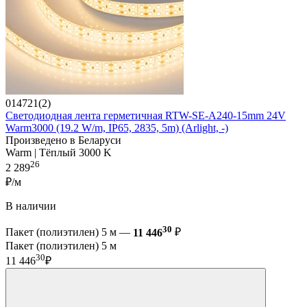
014721(2)
Светодиодная лента герметичная RTW-SE-A240-15mm 24V
Warm3000 (19.2 W/m, IP65, 2835, 5m) (Arlight, -)
Произведено в Беларуси
Warm | Тёплый 3000 K
26
2 289
₽/м
В наличии
30
Пакет (полиэтилен) 5 м —
11 446
₽
Пакет (полиэтилен) 5 м
30
11 446
₽