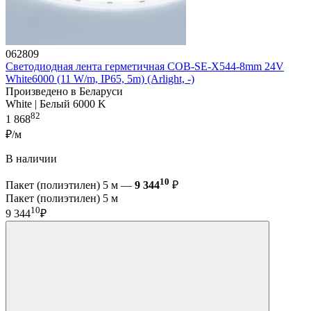
062809
Светодиодная лента герметичная COB-SE-X544-8mm 24V
White6000 (11 W/m, IP65, 5m) (Arlight, -)
Произведено в Беларуси
White | Белый 6000 K
82
1 868
₽/м
В наличии
10
Пакет (полиэтилен) 5 м —
9 344
₽
Пакет (полиэтилен) 5 м
10
9 344
₽