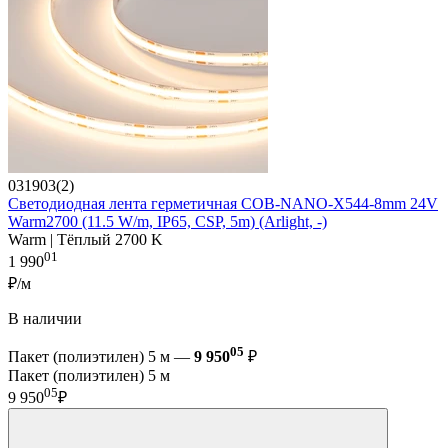
031903(2)
Светодиодная лента герметичная COB-NANO-X544-8mm 24V
Warm2700 (11.5 W/m, IP65, CSP, 5m) (Arlight, -)
Warm | Тёплый 2700 K
01
1 990
₽/м
В наличии
05
Пакет (полиэтилен) 5 м —
9 950
₽
Пакет (полиэтилен) 5 м
05
9 950
₽