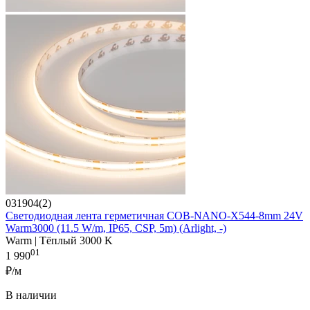
031904(2)
Светодиодная лента герметичная COB-NANO-X544-8mm 24V
Warm3000 (11.5 W/m, IP65, CSP, 5m) (Arlight, -)
Warm | Тёплый 3000 K
01
1 990
₽/м
В наличии