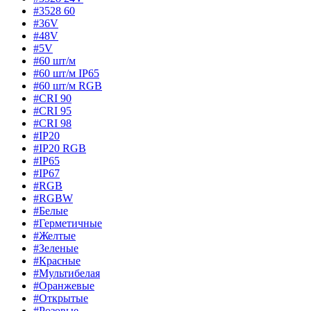
#3528 60
#36V
#48V
#5V
#60 шт/м
#60 шт/м IP65
#60 шт/м RGB
#CRI 90
#CRI 95
#CRI 98
#IP20
#IP20 RGB
#IP65
#IP67
#RGB
#RGBW
#Белые
#Герметичные
#Желтые
#Зеленые
#Красные
#Мультибелая
#Оранжевые
#Открытые
#Розовые