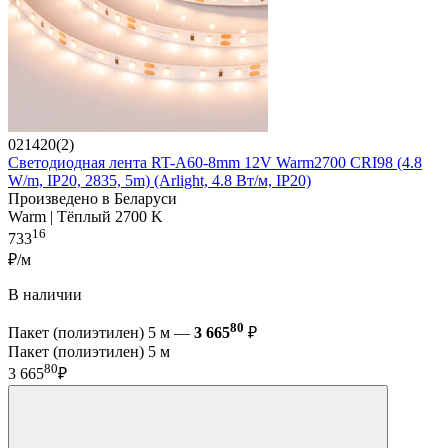
021420(2)
Светодиодная лента RT-A60-8mm 12V Warm2700 CRI98 (4.8
W/m, IP20, 2835, 5m) (Arlight, 4.8 Вт/м, IP20)
Произведено в Беларуси
Warm | Тёплый 2700 K
16
733
₽/м
В наличии
80
Пакет (полиэтилен) 5 м —
3 665
₽
Пакет (полиэтилен) 5 м
80
3 665
₽