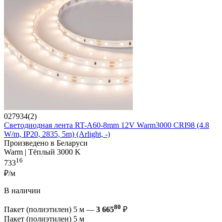
027934(2)
Светодиодная лента RT-A60-8mm 12V Warm3000 CRI98 (4.8
W/m, IP20, 2835, 5m) (Arlight, -)
Произведено в Беларуси
Warm | Тёплый 3000 K
16
733
₽/м
В наличии
80
Пакет (полиэтилен) 5 м —
3 665
₽
Пакет (полиэтилен) 5 м