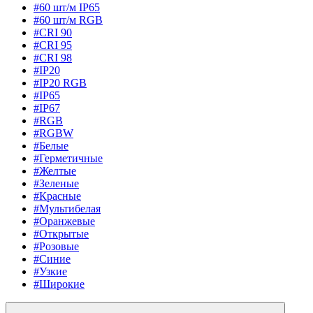
#60 шт/м IP65
#60 шт/м RGB
#CRI 90
#CRI 95
#CRI 98
#IP20
#IP20 RGB
#IP65
#IP67
#RGB
#RGBW
#Белые
#Герметичные
#Желтые
#Зеленые
#Красные
#Мультибелая
#Оранжевые
#Открытые
#Розовые
#Синие
#Узкие
#Широкие