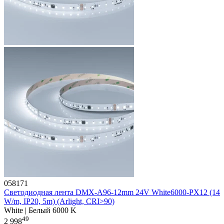
058171
Светодиодная лента DMX-A96-12mm 24V White6000-PX12 (14
W/m, IP20, 5m) (Arlight, CRI>90)
White | Белый 6000 K
49
2 998