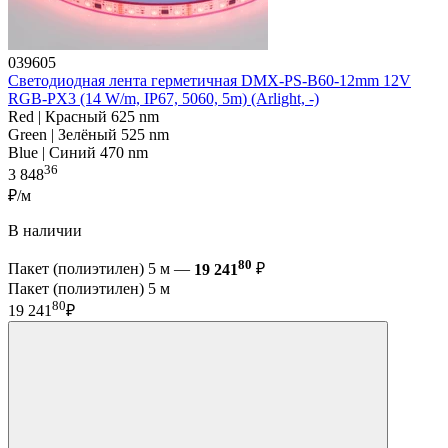
039605
Светодиодная лента герметичная DMX-PS-B60-12mm 12V
RGB-PX3 (14 W/m, IP67, 5060, 5m) (Arlight, -)
Red | Красный 625 nm
Green | Зелёный 525 nm
Blue | Синий 470 nm
36
3 848
₽/м
В наличии
80
Пакет (полиэтилен) 5 м —
19 241
₽
Пакет (полиэтилен) 5 м
80
19 241
₽