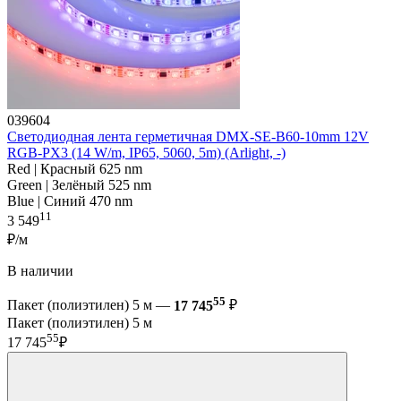
039604
Светодиодная лента герметичная DMX-SE-B60-10mm 12V
RGB-PX3 (14 W/m, IP65, 5060, 5m) (Arlight, -)
Red | Красный 625 nm
Green | Зелёный 525 nm
Blue | Синий 470 nm
11
3 549
₽/м
В наличии
55
Пакет (полиэтилен) 5 м —
17 745
₽
Пакет (полиэтилен) 5 м
55
17 745
₽