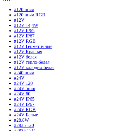
#120 шт/м
#120 шт/м RGB
#12V
#12V 14,4W
#12V IP65
#12V IP67
#12V RGB
#12V Герметичные
#12V Красная
#12V белая
#12V тепло-белая
#12V холодно-белая
#240 шт/м
#24V
#24V 120
#24V 5mm
#24V 60
#24V IP65
#24V IP67
#24V RGB
#24V Белые
#28,8W
#2835 120
#2835 12V