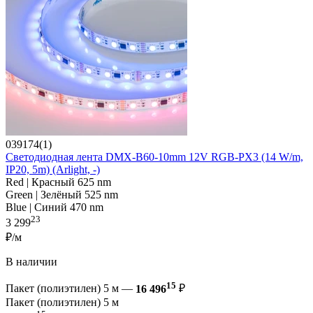
039174(1)
Светодиодная лента DMX-B60-10mm 12V RGB-PX3 (14 W/m,
IP20, 5m) (Arlight, -)
Red | Красный 625 nm
Green | Зелёный 525 nm
Blue | Синий 470 nm
23
3 299
₽/м
В наличии
15
Пакет (полиэтилен) 5 м —
16 496
₽
Пакет (полиэтилен) 5 м