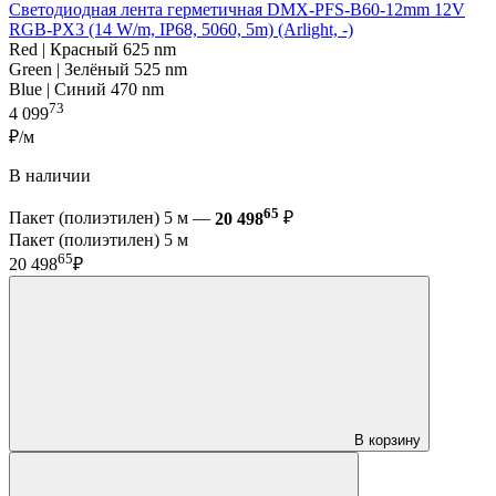
Светодиодная лента герметичная DMX-PFS-B60-12mm 12V
RGB-PX3 (14 W/m, IP68, 5060, 5m) (Arlight, -)
Red | Красный 625 nm
Green | Зелёный 525 nm
Blue | Синий 470 nm
73
4 099
₽/м
В наличии
65
Пакет (полиэтилен) 5 м —
20 498
₽
Пакет (полиэтилен) 5 м
65
20 498
₽
В корзину