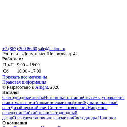
+7 (863) 209 86 60
sale@ledtop.ru
Ростов-на-Дону, пр-кт Шолохова, д. 42
Работаем:
Пн-Пт
9:00 – 18:00
Сб
10:00 - 17:00
Показать все магазины
Правовая информация
© Разработано в
Arlight
, 2026
Каталог
Светодиодные ленты
Источники питания
Системы управления
и автоматизации
Алюминиевые профили
Функциональный
свет
Дизайнерский свет
Системы освещения
Наружное
освещение
Гибкий неон
Светодиодный
декор
Электроустановочные изделия
Светодиоды
Новинки
О компании