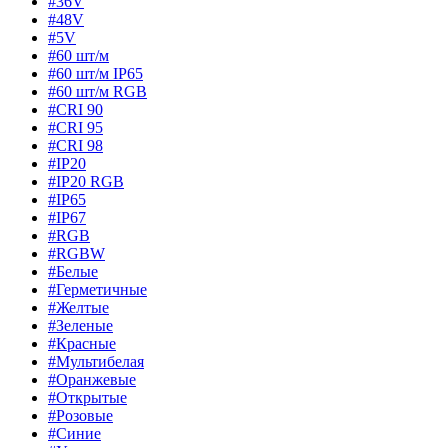
#36V
#48V
#5V
#60 шт/м
#60 шт/м IP65
#60 шт/м RGB
#CRI 90
#CRI 95
#CRI 98
#IP20
#IP20 RGB
#IP65
#IP67
#RGB
#RGBW
#Белые
#Герметичные
#Желтые
#Зеленые
#Красные
#Мультибелая
#Оранжевые
#Открытые
#Розовые
#Синие