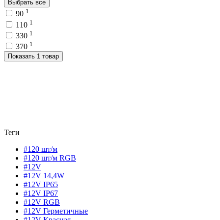
Выбрать все
1
90
1
110
1
330
1
370
Показать 1 товар
Теги
#120 шт/м
#120 шт/м RGB
#12V
#12V 14,4W
#12V IP65
#12V IP67
#12V RGB
#12V Герметичные
#12V Красная