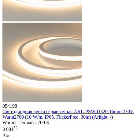
054198
Светодиодная лента герметичная ARL-PSW-U320-16mm 230V
Warm2700 (10 W/m, IP65, FlickerFree, 30m) (Arlight, -)
Warm | Тёплый 2700 K
52
3 681
₽/м