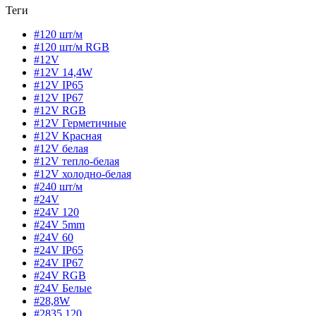
Теги
#120 шт/м
#120 шт/м RGB
#12V
#12V 14,4W
#12V IP65
#12V IP67
#12V RGB
#12V Герметичные
#12V Красная
#12V белая
#12V тепло-белая
#12V холодно-белая
#240 шт/м
#24V
#24V 120
#24V 5mm
#24V 60
#24V IP65
#24V IP67
#24V RGB
#24V Белые
#28,8W
#2835 120