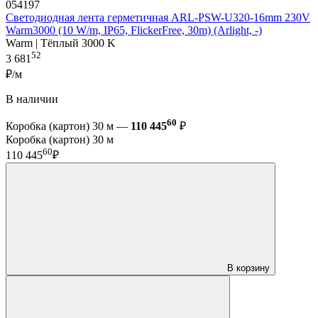
054197
Светодиодная лента герметичная ARL-PSW-U320-16mm 230V
Warm3000 (10 W/m, IP65, FlickerFree, 30m) (Arlight, -)
Warm | Тёплый 3000 K
52
3 681
₽/м
В наличии
60
Коробка (картон) 30 м —
110 445
₽
Коробка (картон) 30 м
60
110 445
₽
В корзину