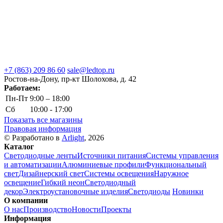
+7 (863) 209 86 60
sale@ledtop.ru
Ростов-на-Дону, пр-кт Шолохова, д. 42
Работаем:
Пн-Пт
9:00 – 18:00
Сб
10:00 - 17:00
Показать все магазины
Правовая информация
© Разработано в
Arlight
, 2026
Каталог
Светодиодные ленты
Источники питания
Системы управления
и автоматизации
Алюминиевые профили
Функциональный
свет
Дизайнерский свет
Системы освещения
Наружное
освещение
Гибкий неон
Светодиодный
декор
Электроустановочные изделия
Светодиоды
Новинки
О компании
О нас
Производство
Новости
Проекты
Информация