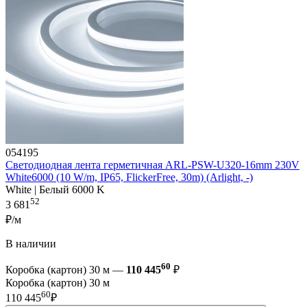
054195
Светодиодная лента герметичная ARL-PSW-U320-16mm 230V
White6000 (10 W/m, IP65, FlickerFree, 30m) (Arlight, -)
White | Белый 6000 K
52
3 681
₽/м
В наличии
60
Коробка (картон) 30 м —
110 445
₽
Коробка (картон) 30 м
60
110 445
₽