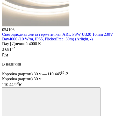
054196
Светодиодная лента герметичная ARL-PSW-U320-16mm 230V
Day4000 (10 W/m, IP65, FlickerFree, 30m) (Arlight, -)
Day | Дневной 4000 K
52
3 681
₽/м
В наличии
60
Коробка (картон) 30 м —
110 445
₽
Коробка (картон) 30 м
60
110 445
₽