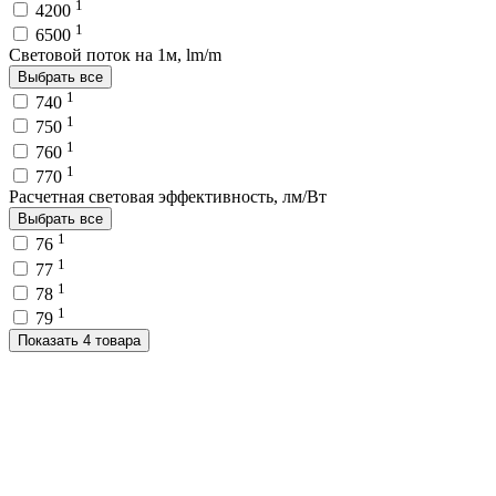
1
4200
1
6500
Световой поток на 1м, lm/m
Выбрать все
1
740
1
750
1
760
1
770
Расчетная световая эффективность, лм/Вт
Выбрать все
1
76
1
77
1
78
1
79
Показать 4 товара