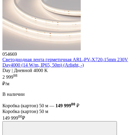
054669
Светодиодная лента герметичная ARL-PV-X720-15mm 230V
Day4000 (14 W/m, IP65, 50m) (Arlight, -)
Day | Дневной 4000 K
98
2 999
₽/м
В наличии
00
Коробка (картон) 50 м —
149 999
₽
Коробка (картон) 50 м
00
149 999
₽