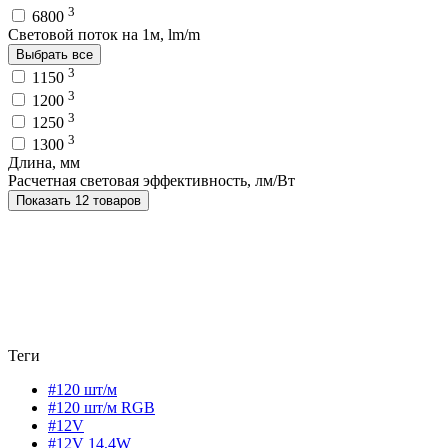
3
6800
Световой поток на 1м, lm/m
Выбрать все
3
1150
3
1200
3
1250
3
1300
Длина, мм
Расчетная световая эффективность, лм/Вт
Показать 12 товаров
Теги
#120 шт/м
#120 шт/м RGB
#12V
#12V 14,4W