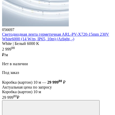
056697
Светодиодная лента герметичная ARL-PV-X720-15mm 230V
White6000 (14 W/m, IP65, 10m) (Arlight, -)
White | Белый 6000 K
98
2 999
₽/м
Нет в наличии
Под заказ
80
Коробка (картон) 10 м —
29 999
₽
Актуальная цена по запросу
Коробка (картон) 10 м
80
29 999
₽