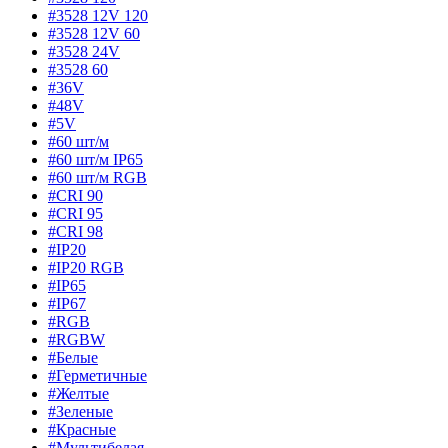
#3528 12V 120
#3528 12V 60
#3528 24V
#3528 60
#36V
#48V
#5V
#60 шт/м
#60 шт/м IP65
#60 шт/м RGB
#CRI 90
#CRI 95
#CRI 98
#IP20
#IP20 RGB
#IP65
#IP67
#RGB
#RGBW
#Белые
#Герметичные
#Желтые
#Зеленые
#Красные
#Мультибелая