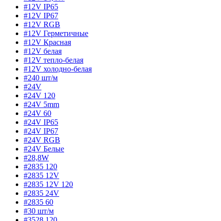
#12V IP65
#12V IP67
#12V RGB
#12V Герметичные
#12V Красная
#12V белая
#12V тепло-белая
#12V холодно-белая
#240 шт/м
#24V
#24V 120
#24V 5mm
#24V 60
#24V IP65
#24V IP67
#24V RGB
#24V Белые
#28,8W
#2835 120
#2835 12V
#2835 12V 120
#2835 24V
#2835 60
#30 шт/м
#3528 120