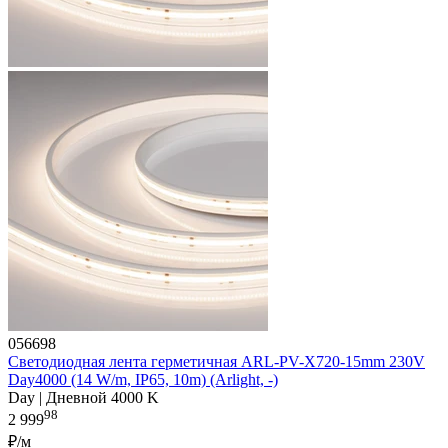
056698
Светодиодная лента герметичная ARL-PV-X720-15mm 230V
Day4000 (14 W/m, IP65, 10m) (Arlight, -)
Day | Дневной 4000 K
98
2 999
₽/м