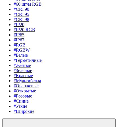
#60 шт/м RGB
#CRI 90
#CRI 95
#CRI 98
#IP20
#IP20 RGB
#IP65
#IP67
#RGB
#RGBW
#Белые
#Герметичные
#Желтые
#Зеленые
#Красные
#Мультибелая
#Оранжевые
#Открытые
#Розовые
#Синие
#Узкие
#Широкие