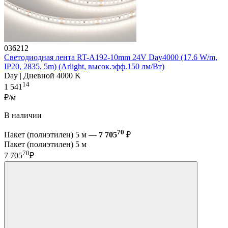
036212
Светодиодная лента RT-A192-10mm 24V Day4000 (17.6 W/m,
IP20, 2835, 5m) (Arlight, высок.эфф.150 лм/Вт)
Day | Дневной 4000 K
14
1 541
₽/м
В наличии
70
Пакет (полиэтилен) 5 м —
7 705
₽
Пакет (полиэтилен) 5 м
70
7 705
₽