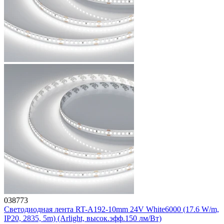
038773
Светодиодная лента RT-A192-10mm 24V White6000 (17.6 W/m,
IP20, 2835, 5m) (Arlight, высок.эфф.150 лм/Вт)