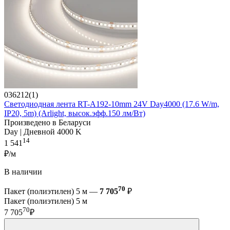
036212(1)
Светодиодная лента RT-A192-10mm 24V Day4000 (17.6 W/m,
IP20, 5m) (Arlight, высок.эфф.150 лм/Вт)
Произведено в Беларуси
Day | Дневной 4000 K
14
1 541
₽/м
В наличии
70
Пакет (полиэтилен) 5 м —
7 705
₽
Пакет (полиэтилен) 5 м
70
7 705
₽