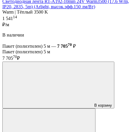
Светодиодная лента RT-A192-10mm 24V Warm3500 (17.6 W/m,
IP20, 2835, 5m) (Arlight, высок.эфф.150 лм/Вт)
Warm | Тёплый 3500 K
14
1 541
₽/м
В наличии
70
Пакет (полиэтилен) 5 м —
7 705
₽
Пакет (полиэтилен) 5 м
70
7 705
₽
В корзину