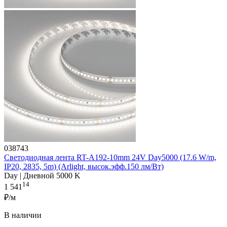
038743
Светодиодная лента RT-A192-10mm 24V Day5000 (17.6 W/m,
IP20, 2835, 5m) (Arlight, высок.эфф.150 лм/Вт)
Day | Дневной 5000 K
14
1 541
₽/м
В наличии