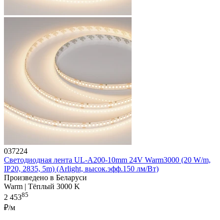
037224
Светодиодная лента UL-A200-10mm 24V Warm3000 (20 W/m,
IP20, 2835, 5m) (Arlight, высок.эфф.150 лм/Вт)
Произведено в Беларуси
Warm | Тёплый 3000 K
85
2 453
₽/м