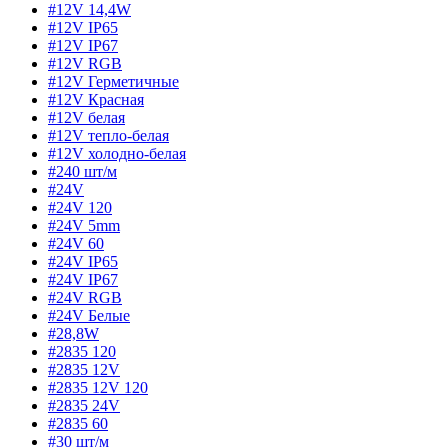
#12V 14,4W
#12V IP65
#12V IP67
#12V RGB
#12V Герметичные
#12V Красная
#12V белая
#12V тепло-белая
#12V холодно-белая
#240 шт/м
#24V
#24V 120
#24V 5mm
#24V 60
#24V IP65
#24V IP67
#24V RGB
#24V Белые
#28,8W
#2835 120
#2835 12V
#2835 12V 120
#2835 24V
#2835 60
#30 шт/м