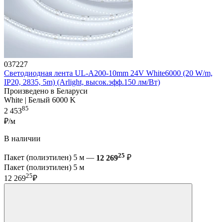
037227
Светодиодная лента UL-A200-10mm 24V White6000 (20 W/m,
IP20, 2835, 5m) (Arlight, высок.эфф.150 лм/Вт)
Произведено в Беларуси
White | Белый 6000 K
85
2 453
₽/м
В наличии
25
Пакет (полиэтилен) 5 м —
12 269
₽
Пакет (полиэтилен) 5 м
25
12 269
₽