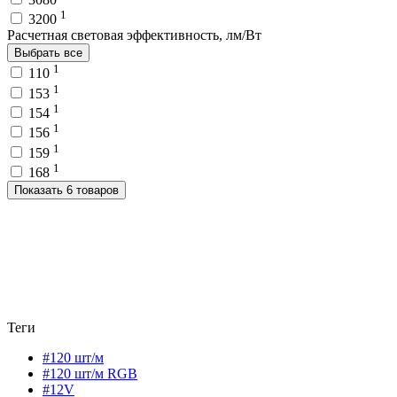
1
3200
Расчетная световая эффективность, лм/Вт
Выбрать все
1
110
1
153
1
154
1
156
1
159
1
168
Показать 6 товаров
Теги
#120 шт/м
#120 шт/м RGB
#12V