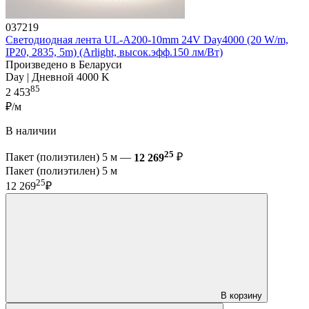
037219
Светодиодная лента UL-A200-10mm 24V Day4000 (20 W/m,
IP20, 2835, 5m) (Arlight, высок.эфф.150 лм/Вт)
Произведено в Беларуси
Day | Дневной 4000 K
85
2 453
₽/м
В наличии
25
Пакет (полиэтилен) 5 м —
12 269
₽
Пакет (полиэтилен) 5 м
25
12 269
₽
В корзину