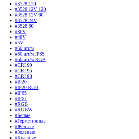
#3528 120
#3528 12V 120
#3528 12V 60
#3528 24V
#3528 60
#36V
#48V
#5V
#60 шт/м
#60 шт/м IP65
#60 шт/м RGB
#CRI 90
#CRI 95
#CRI 98
#IP20
#IP20 RGB
#IP65
#IP67
#RGB
#RGBW
#Белые
#Герметичные
#Желтые
#Зеленые
#Красные