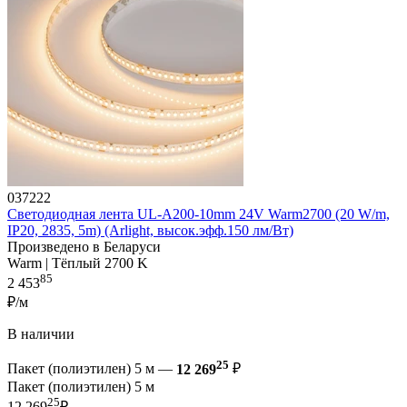
037222
Светодиодная лента UL-A200-10mm 24V Warm2700 (20 W/m,
IP20, 2835, 5m) (Arlight, высок.эфф.150 лм/Вт)
Произведено в Беларуси
Warm | Тёплый 2700 K
85
2 453
₽/м
В наличии
25
Пакет (полиэтилен) 5 м —
12 269
₽
Пакет (полиэтилен) 5 м
25
12 269
₽