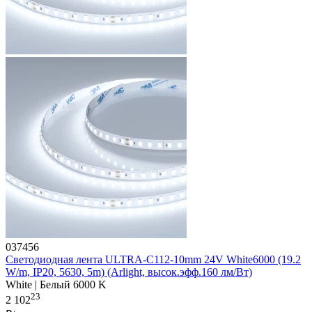
037456
Светодиодная лента ULTRA-C112-10mm 24V White6000 (19.2
W/m, IP20, 5630, 5m) (Arlight, высок.эфф.160 лм/Вт)
White | Белый 6000 K
23
2 102