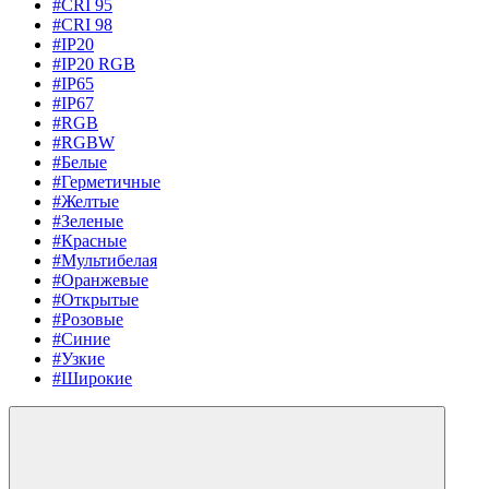
#CRI 95
#CRI 98
#IP20
#IP20 RGB
#IP65
#IP67
#RGB
#RGBW
#Белые
#Герметичные
#Желтые
#Зеленые
#Красные
#Мультибелая
#Оранжевые
#Открытые
#Розовые
#Синие
#Узкие
#Широкие