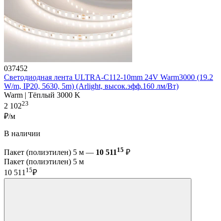
037452
Светодиодная лента ULTRA-C112-10mm 24V Warm3000 (19.2
W/m, IP20, 5630, 5m) (Arlight, высок.эфф.160 лм/Вт)
Warm | Тёплый 3000 K
23
2 102
₽/м
В наличии
15
Пакет (полиэтилен) 5 м —
10 511
₽
Пакет (полиэтилен) 5 м
15
10 511
₽