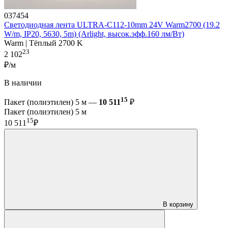
037454
Светодиодная лента ULTRA-C112-10mm 24V Warm2700 (19.2
W/m, IP20, 5630, 5m) (Arlight, высок.эфф.160 лм/Вт)
Warm | Тёплый 2700 K
23
2 102
₽/м
В наличии
15
Пакет (полиэтилен) 5 м —
10 511
₽
Пакет (полиэтилен) 5 м
15
10 511
₽
В корзину