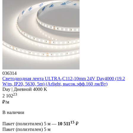
036314
Светодиодная лента ULTRA-C112-10mm 24V Day4000 (19.2
W/m, IP20, 5630, 5m) (Arlight, высок.эфф.160 лм/Вт)
Day | Дневной 4000 K
23
2 102
₽/м
В наличии
15
Пакет (полиэтилен) 5 м —
10 511
₽
Пакет (полиэтилен) 5 м