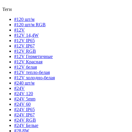
Теги
#120 шт/м
#120 шт/м RGB
#12V
#12V 14,4W
#12V IP65
#12V IP67
#12V RGB
#12V Герметичные
#12V Красная
#12V белая
#12V тепло-белая
#12V холодно-белая
#240 шт/м
#24V
#24V 120
#24V 5mm
#24V 60
#24V IP65
#24V IP67
#24V RGB
#24V Белые
#28,8W