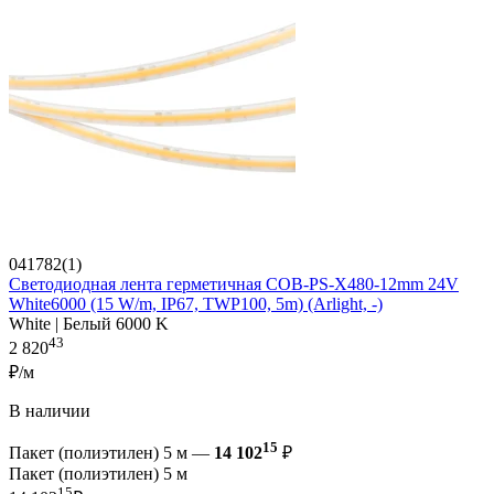
041782(1)
Светодиодная лента герметичная COB-PS-X480-12mm 24V
White6000 (15 W/m, IP67, TWP100, 5m) (Arlight, -)
White | Белый 6000 K
43
2 820
₽/м
В наличии
15
Пакет (полиэтилен) 5 м —
14 102
₽
Пакет (полиэтилен) 5 м
15