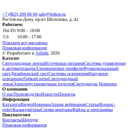
+7 (863) 209 86 60
sale@ledtop.ru
Ростов-на-Дону, пр-кт Шолохова, д. 42
Работаем:
Пн-Пт
9:00 – 18:00
Сб
10:00 - 17:00
Показать все магазины
Правовая информация
© Разработано в
Arlight
, 2026
Каталог
Светодиодные ленты
Источники питания
Системы управления
и автоматизации
Алюминиевые профили
Функциональный
свет
Дизайнерский свет
Системы освещения
Наружное
освещение
Гибкий неон
Светодиодный
декор
Электроустановочные изделия
Светодиоды
Новинки
О компании
О нас
Производство
Новости
Проекты
Информация
Каталоги
Видео
Новинки
Архив вебинаров
Статьи
Вопрос-
ответ
Калькуляторы
Схемы монтажа
Файлы и программы
Покупателям
Контакты
Шоурум
Правовая информация