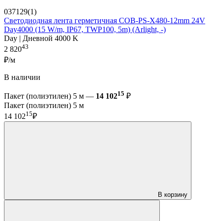
037129(1)
Светодиодная лента герметичная COB-PS-X480-12mm 24V
Day4000 (15 W/m, IP67, TWP100, 5m) (Arlight, -)
Day | Дневной 4000 K
43
2 820
₽/м
В наличии
15
Пакет (полиэтилен) 5 м —
14 102
₽
Пакет (полиэтилен) 5 м
15
14 102
₽
В корзину