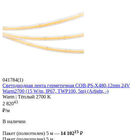
041784(1)
Светодиодная лента герметичная COB-PS-X480-12mm 24V
Warm2700 (15 W/m, IP67, TWP100, 5m) (Arlight, -)
Warm | Тёплый 2700 K
43
2 820
₽/м
В наличии
15
Пакет (полиэтилен) 5 м —
14 102
₽
Пакет (полиэтилен) 5 м