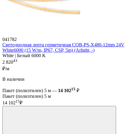
041782
Светодиодная лента герметичная COB-PS-X480-12mm 24V
White6000 (15 W/m, IP67, CSP, 5m) (Arlight, -)
White | Белый 6000 K
43
2 820
₽/м
В наличии
15
Пакет (полиэтилен) 5 м —
14 102
₽
Пакет (полиэтилен) 5 м
15
14 102
₽