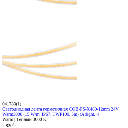
041783(1)
Светодиодная лента герметичная COB-PS-X480-12mm 24V
Warm3000 (15 W/m, IP67, TWP100, 5m) (Arlight, -)
Warm | Тёплый 3000 K
43
2 820