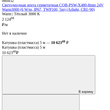
060452
Светодиодная лента герметичная COB-PSW-X480-8mm 24V
Warm3000 (6 W/m, IP67, TWP100, 5m) (Arlight, CRI>90)
Warm | Тёплый 3000 K
68
2 124
₽/м
Нет в наличии
40
Катушка (пластмасса) 5 м —
10 623
₽
Катушка (пластмасса) 5 м
40
10 623
₽
В корзину