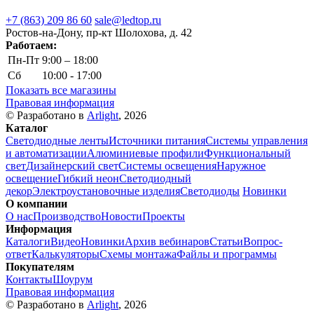
+7 (863) 209 86 60
sale@ledtop.ru
Ростов-на-Дону, пр-кт Шолохова, д. 42
Работаем:
Пн-Пт
9:00 – 18:00
Сб
10:00 - 17:00
Показать все магазины
Правовая информация
© Разработано в
Arlight
, 2026
Каталог
Светодиодные ленты
Источники питания
Системы управления
и автоматизации
Алюминиевые профили
Функциональный
свет
Дизайнерский свет
Системы освещения
Наружное
освещение
Гибкий неон
Светодиодный
декор
Электроустановочные изделия
Светодиоды
Новинки
О компании
О нас
Производство
Новости
Проекты
Информация
Каталоги
Видео
Новинки
Архив вебинаров
Статьи
Вопрос-
ответ
Калькуляторы
Схемы монтажа
Файлы и программы
Покупателям
Контакты
Шоурум
Правовая информация
© Разработано в
Arlight
, 2026