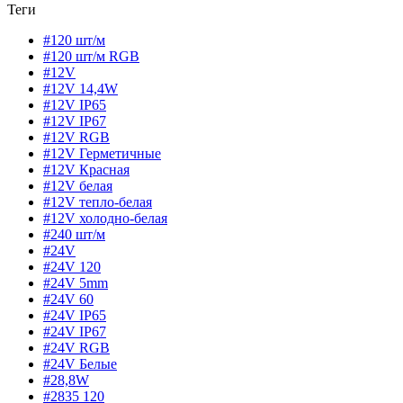
Теги
#120 шт/м
#120 шт/м RGB
#12V
#12V 14,4W
#12V IP65
#12V IP67
#12V RGB
#12V Герметичные
#12V Красная
#12V белая
#12V тепло-белая
#12V холодно-белая
#240 шт/м
#24V
#24V 120
#24V 5mm
#24V 60
#24V IP65
#24V IP67
#24V RGB
#24V Белые
#28,8W
#2835 120