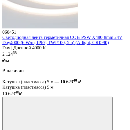
060451
Светодиодная лента герметичная COB-PSW-X480-8mm 24V
Day4000 (6 W/m, IP67, TWP100, 5m) (Arlight, CRI>90)
Day | Дневной 4000 K
68
2 124
₽/м
В наличии
40
Катушка (пластмасса) 5 м —
10 623
₽
Катушка (пластмасса) 5 м
40
10 623
₽