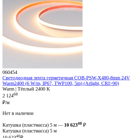
060454
Светодиодная лента герметичная COB-PSW-X480-8mm 24V
Warm2400 (6 W/m, IP67, TWP100, 5m) (Arlight, CRI>90)
Warm | Тёплый 2400 K
68
2 124
₽/м
Нет в наличии
40
Катушка (пластмасса) 5 м —
10 623
₽
Катушка (пластмасса) 5 м
40
10 623
₽