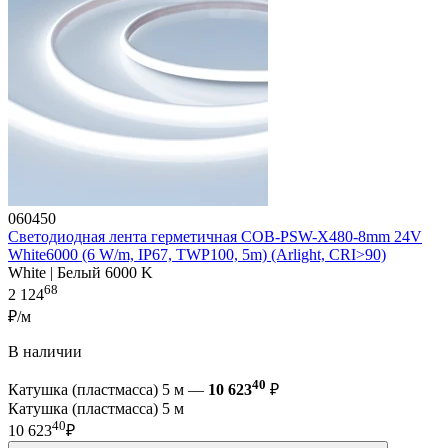
060450
Светодиодная лента герметичная COB-PSW-X480-8mm 24V
White6000 (6 W/m, IP67, TWP100, 5m) (Arlight, CRI>90)
White | Белый 6000 K
68
2 124
₽/м
В наличии
40
Катушка (пластмасса) 5 м —
10 623
₽
Катушка (пластмасса) 5 м
40
10 623
₽