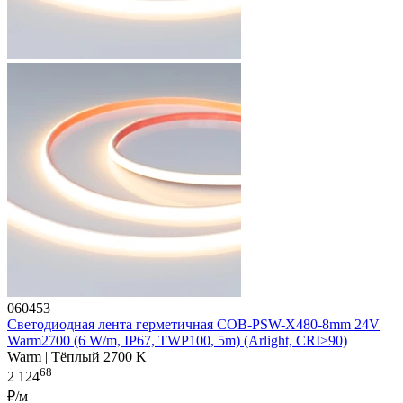
060453
Светодиодная лента герметичная COB-PSW-X480-8mm 24V
Warm2700 (6 W/m, IP67, TWP100, 5m) (Arlight, CRI>90)
Warm | Тёплый 2700 K
68
2 124
₽/м