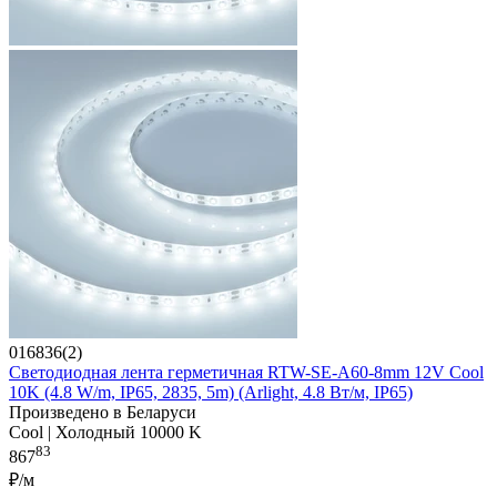
016836(2)
Светодиодная лента герметичная RTW-SE-A60-8mm 12V Cool
10K (4.8 W/m, IP65, 2835, 5m) (Arlight, 4.8 Вт/м, IP65)
Произведено в Беларуси
Cool | Холодный 10000 K
83
867
₽/м