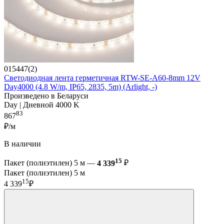
015447(2)
Светодиодная лента герметичная RTW-SE-A60-8mm 12V
Day4000 (4.8 W/m, IP65, 2835, 5m) (Arlight, -)
Произведено в Беларуси
Day | Дневной 4000 K
83
867
₽/м
В наличии
15
Пакет (полиэтилен) 5 м —
4 339
₽
Пакет (полиэтилен) 5 м
15
4 339
₽