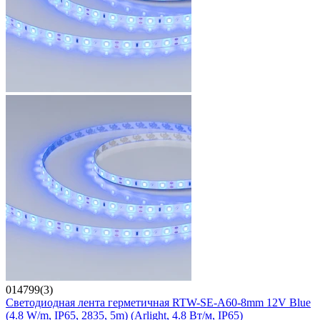
014799(3)
Светодиодная лента герметичная RTW-SE-A60-8mm 12V Blue
(4.8 W/m, IP65, 2835, 5m) (Arlight, 4.8 Вт/м, IP65)