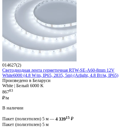
014627(2)
Светодиодная лента герметичная RTW-SE-A60-8mm 12V
White6000 (4.8 W/m, IP65, 2835, 5m) (Arlight, 4.8 Вт/м, IP65)
Произведено в Беларуси
White | Белый 6000 K
83
867
₽/м
В наличии
15
Пакет (полиэтилен) 5 м —
4 339
₽
Пакет (полиэтилен) 5 м