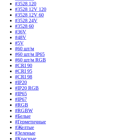
#3528 120
#3528 12V 120
#3528 12V 60
#3528 24V
#3528 60
#36V
#48V
#5V
#60 шт/м
#60 шт/м IP65
#60 шт/м RGB
#CRI 90
#CRI 95
#CRI 98
#IP20
#IP20 RGB
#IP65
#IP67
#RGB
#RGBW
#Белые
#Герметичные
#Желтые
#Зеленые
#Красные