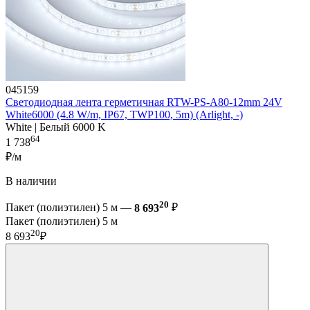
045159
Светодиодная лента герметичная RTW-PS-A80-12mm 24V
White6000 (4.8 W/m, IP67, TWP100, 5m) (Arlight, -)
White | Белый 6000 K
64
1 738
₽/м
В наличии
20
Пакет (полиэтилен) 5 м —
8 693
₽
Пакет (полиэтилен) 5 м
20
8 693
₽