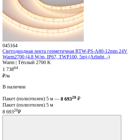
045164
Светодиодная лента герметичная RTW-PS-A80-12mm 24V
Warm2700 (4.8 W/m, IP67, TWP100, 5m) (Arlight, -)
Warm | Тёплый 2700 K
64
1 738
₽/м
В наличии
20
Пакет (полиэтилен) 5 м —
8 693
₽
Пакет (полиэтилен) 5 м
20
8 693
₽