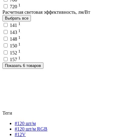
1
720
Расчетная световая эффективность, лм/Вт
Выбрать все
1
141
1
143
1
148
1
150
1
152
1
157
Показать 6 товаров
Теги
#120 шт/м
#120 шт/м RGB
#12V