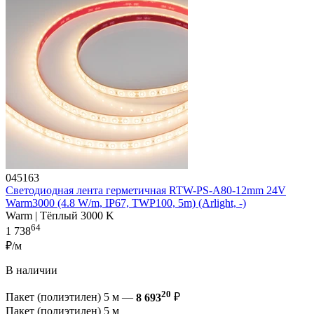
045163
Светодиодная лента герметичная RTW-PS-A80-12mm 24V
Warm3000 (4.8 W/m, IP67, TWP100, 5m) (Arlight, -)
Warm | Тёплый 3000 K
64
1 738
₽/м
В наличии
20
Пакет (полиэтилен) 5 м —
8 693
₽
Пакет (полиэтилен) 5 м