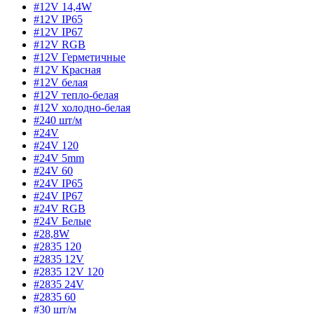
#12V 14,4W
#12V IP65
#12V IP67
#12V RGB
#12V Герметичные
#12V Красная
#12V белая
#12V тепло-белая
#12V холодно-белая
#240 шт/м
#24V
#24V 120
#24V 5mm
#24V 60
#24V IP65
#24V IP67
#24V RGB
#24V Белые
#28,8W
#2835 120
#2835 12V
#2835 12V 120
#2835 24V
#2835 60
#30 шт/м