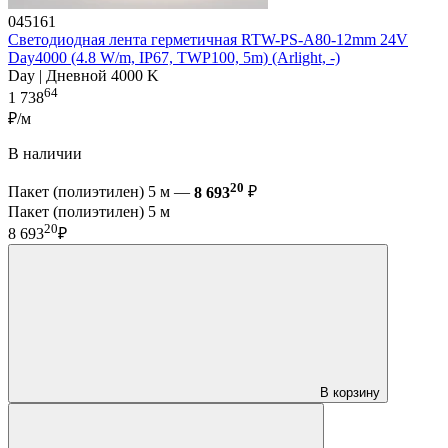
045161
Светодиодная лента герметичная RTW-PS-A80-12mm 24V
Day4000 (4.8 W/m, IP67, TWP100, 5m) (Arlight, -)
Day | Дневной 4000 K
64
1 738
₽/м
В наличии
20
Пакет (полиэтилен) 5 м —
8 693
₽
Пакет (полиэтилен) 5 м
20
8 693
₽
В корзину