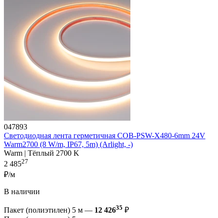
047893
Светодиодная лента герметичная COB-PSW-X480-6mm 24V
Warm2700 (8 W/m, IP67, 5m) (Arlight, -)
Warm | Тёплый 2700 K
27
2 485
₽/м
В наличии
35
Пакет (полиэтилен) 5 м —
12 426
₽