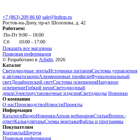
+7 (863) 209 86 60
sale@ledtop.ru
Ростов-на-Дону, пр-кт Шолохова, д. 42
Работаем:
Пн-Пт
9:00 – 18:00
Сб
10:00 - 17:00
Показать все магазины
Правовая информация
© Разработано в
Arlight
, 2026
Каталог
Светодиодные ленты
Источники питания
Системы управления
и автоматизации
Алюминиевые профили
Функциональный
свет
Дизайнерский свет
Системы освещения
Наружное
освещение
Гибкий неон
Светодиодный
декор
Электроустановочные изделия
Светодиоды
Новинки
О компании
О нас
Производство
Новости
Проекты
Информация
Каталоги
Видео
Новинки
Архив вебинаров
Статьи
Вопрос-
ответ
Калькуляторы
Схемы монтажа
Файлы и программы
Покупателям
Контакты
Шоурум
Правовая информация