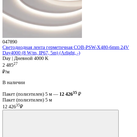
047890
Светодиодная лента герметичная COB-PSW-X480-6mm 24V
Day4000 (8 W/m, IP67, 5m) (Arlight, -)
Day | Дневной 4000 K
27
2 485
₽/м
В наличии
35
Пакет (полиэтилен) 5 м —
12 426
₽
Пакет (полиэтилен) 5 м
35
12 426
₽