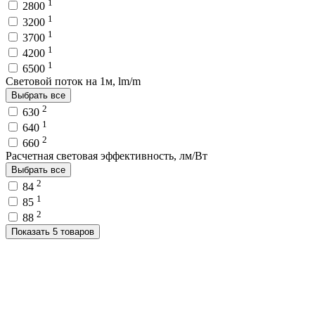
1
2800
1
3200
1
3700
1
4200
1
6500
Световой поток на 1м, lm/m
Выбрать все
2
630
1
640
2
660
Расчетная световая эффективность, лм/Вт
Выбрать все
2
84
1
85
2
88
Показать 5 товаров