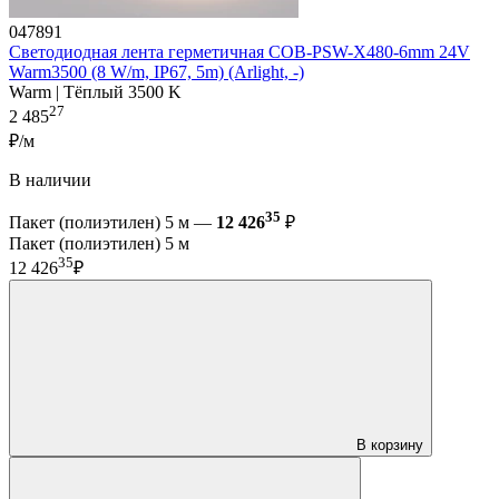
047891
Светодиодная лента герметичная COB-PSW-X480-6mm 24V
Warm3500 (8 W/m, IP67, 5m) (Arlight, -)
Warm | Тёплый 3500 K
27
2 485
₽/м
В наличии
35
Пакет (полиэтилен) 5 м —
12 426
₽
Пакет (полиэтилен) 5 м
35
12 426
₽
В корзину