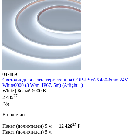
047889
Светодиодная лента герметичная COB-PSW-X480-6mm 24V
White6000 (8 W/m, IP67, 5m) (Arlight, -)
White | Белый 6000 K
27
2 485
₽/м
В наличии
35
Пакет (полиэтилен) 5 м —
12 426
₽
Пакет (полиэтилен) 5 м