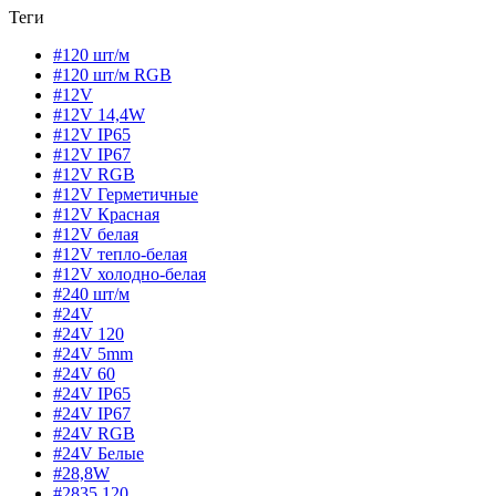
Теги
#120 шт/м
#120 шт/м RGB
#12V
#12V 14,4W
#12V IP65
#12V IP67
#12V RGB
#12V Герметичные
#12V Красная
#12V белая
#12V тепло-белая
#12V холодно-белая
#240 шт/м
#24V
#24V 120
#24V 5mm
#24V 60
#24V IP65
#24V IP67
#24V RGB
#24V Белые
#28,8W
#2835 120