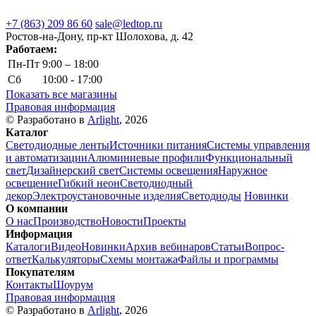
+7 (863) 209 86 60
sale@ledtop.ru
Ростов-на-Дону, пр-кт Шолохова, д. 42
Работаем:
Пн-Пт
9:00 – 18:00
Сб
10:00 - 17:00
Показать все магазины
Правовая информация
© Разработано в
Arlight
, 2026
Каталог
Светодиодные ленты
Источники питания
Системы управления
и автоматизации
Алюминиевые профили
Функциональный
свет
Дизайнерский свет
Системы освещения
Наружное
освещение
Гибкий неон
Светодиодный
декор
Электроустановочные изделия
Светодиоды
Новинки
О компании
О нас
Производство
Новости
Проекты
Информация
Каталоги
Видео
Новинки
Архив вебинаров
Статьи
Вопрос-
ответ
Калькуляторы
Схемы монтажа
Файлы и программы
Покупателям
Контакты
Шоурум
Правовая информация
© Разработано в
Arlight
, 2026