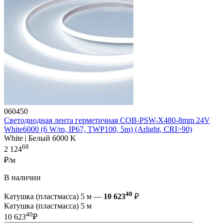
060450
Светодиодная лента герметичная COB-PSW-X480-8mm 24V
White6000 (6 W/m, IP67, TWP100, 5m) (Arlight, CRI>90)
White | Белый 6000 K
68
2 124
₽/м
В наличии
40
Катушка (пластмасса) 5 м —
10 623
₽
Катушка (пластмасса) 5 м
40
10 623
₽