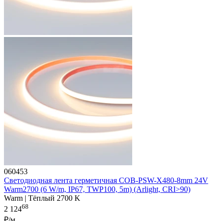
060453
Светодиодная лента герметичная COB-PSW-X480-8mm 24V
Warm2700 (6 W/m, IP67, TWP100, 5m) (Arlight, CRI>90)
Warm | Тёплый 2700 K
68
2 124
₽/м