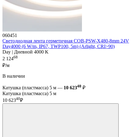
060451
Светодиодная лента герметичная COB-PSW-X480-8mm 24V
Day4000 (6 W/m, IP67, TWP100, 5m) (Arlight, CRI>90)
Day | Дневной 4000 K
68
2 124
₽/м
В наличии
40
Катушка (пластмасса) 5 м —
10 623
₽
Катушка (пластмасса) 5 м
40
10 623
₽