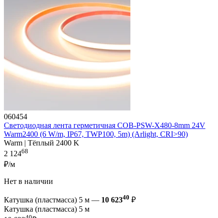
060454
Светодиодная лента герметичная COB-PSW-X480-8mm 24V
Warm2400 (6 W/m, IP67, TWP100, 5m) (Arlight, CRI>90)
Warm | Тёплый 2400 K
68
2 124
₽/м
Нет в наличии
40
Катушка (пластмасса) 5 м —
10 623
₽
Катушка (пластмасса) 5 м
40