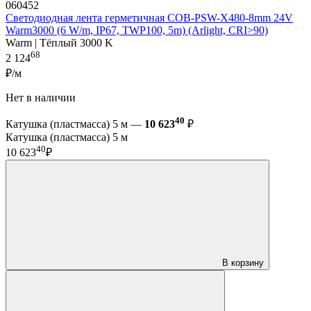
060452
Светодиодная лента герметичная COB-PSW-X480-8mm 24V
Warm3000 (6 W/m, IP67, TWP100, 5m) (Arlight, CRI>90)
Warm | Тёплый 3000 K
68
2 124
₽/м
Нет в наличии
40
Катушка (пластмасса) 5 м —
10 623
₽
Катушка (пластмасса) 5 м
40
10 623
₽
В корзину