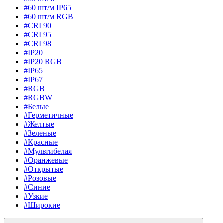
#60 шт/м IP65
#60 шт/м RGB
#CRI 90
#CRI 95
#CRI 98
#IP20
#IP20 RGB
#IP65
#IP67
#RGB
#RGBW
#Белые
#Герметичные
#Желтые
#Зеленые
#Красные
#Мультибелая
#Оранжевые
#Открытые
#Розовые
#Синие
#Узкие
#Широкие