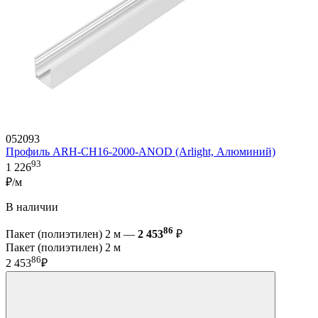
052093
Профиль ARH-CH16-2000-ANOD (Arlight, Алюминий)
93
1 226
₽/м
В наличии
86
Пакет (полиэтилен) 2 м —
2 453
₽
Пакет (полиэтилен) 2 м
86
2 453
₽