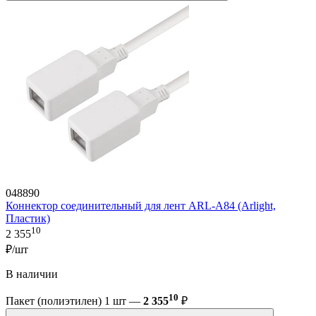
048890
Коннектор соединительный для лент ARL-A84 (Arlight,
Пластик)
10
2 355
₽/шт
В наличии
10
Пакет (полиэтилен) 1 шт —
2 355
₽