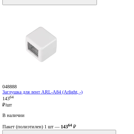
048888
Заглушка для лент ARL-A84 (Arlight, -)
64
143
₽/шт
В наличии
64
Пакет (полиэтилен) 1 шт —
143
₽