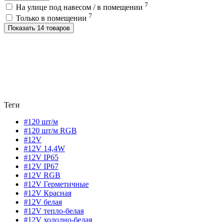
7
На улице под навесом / в помещении
7
Только в помещении
Показать 14 товаров
Теги
#120 шт/м
#120 шт/м RGB
#12V
#12V 14,4W
#12V IP65
#12V IP67
#12V RGB
#12V Герметичные
#12V Красная
#12V белая
#12V тепло-белая
#12V холодно-белая