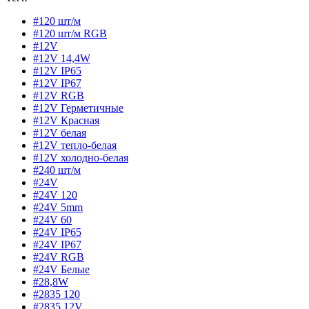
#120 шт/м
#120 шт/м RGB
#12V
#12V 14,4W
#12V IP65
#12V IP67
#12V RGB
#12V Герметичные
#12V Красная
#12V белая
#12V тепло-белая
#12V холодно-белая
#240 шт/м
#24V
#24V 120
#24V 5mm
#24V 60
#24V IP65
#24V IP67
#24V RGB
#24V Белые
#28,8W
#2835 120
#2835 12V