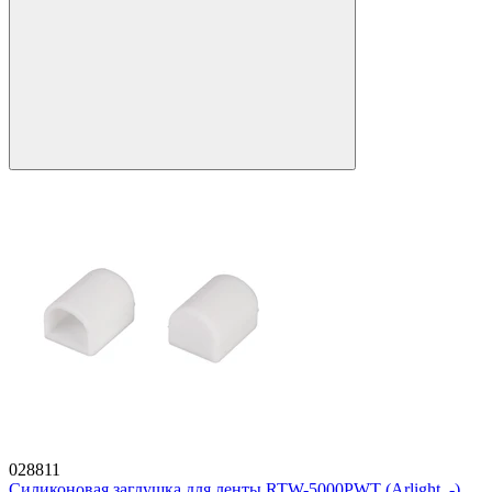
028811
Силиконовая заглушка для ленты RTW-5000PWT (Arlight, -)