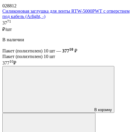
028812
Силиконовая заглушка для ленты RTW-5000PWT с отверстием
под кабель (Arlight, -)
71
37
₽/шт
В наличии
10
Пакет (полиэтилен) 10 шт —
377
₽
Пакет (полиэтилен) 10 шт
10
377
₽
В корзину