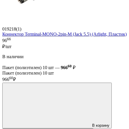
019218(1)
Коннектор Terminal-MONO-2pin-M (Jack 5.5) (Arlight, Пластик)
66
96
₽/шт
В наличии
60
Пакет (полиэтилен) 10 шт —
966
₽
Пакет (полиэтилен) 10 шт
60
966
₽
В корзину