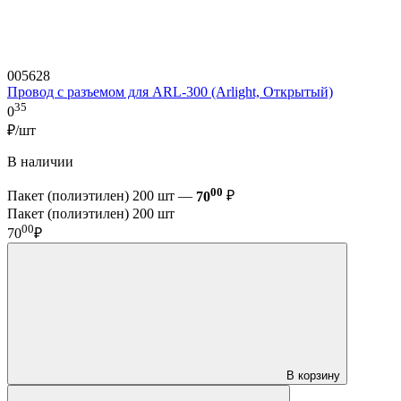
005628
Провод с разъемом для ARL-300 (Arlight, Открытый)
35
0
₽/шт
В наличии
00
Пакет (полиэтилен) 200 шт —
70
₽
Пакет (полиэтилен) 200 шт
00
70
₽
В корзину