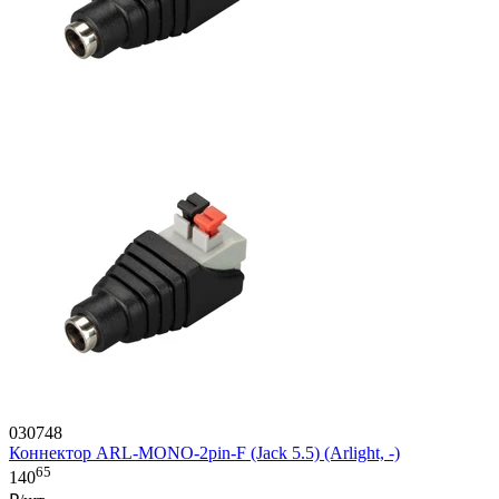
030748
Коннектор ARL-MONO-2pin-F (Jack 5.5) (Arlight, -)
65
140