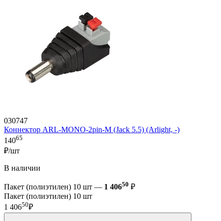
030747
Коннектор ARL-MONO-2pin-M (Jack 5.5) (Arlight, -)
65
140
₽/шт
В наличии
50
Пакет (полиэтилен) 10 шт —
1 406
₽
Пакет (полиэтилен) 10 шт
50
1 406
₽