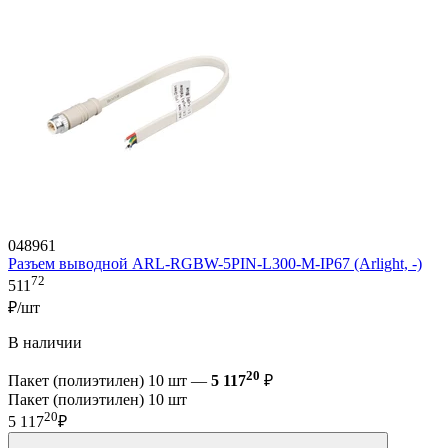
048961
Разъем выводной ARL-RGBW-5PIN-L300-M-IP67 (Arlight, -)
72
511
₽/шт
В наличии
20
Пакет (полиэтилен) 10 шт —
5 117
₽
Пакет (полиэтилен) 10 шт
20
5 117
₽