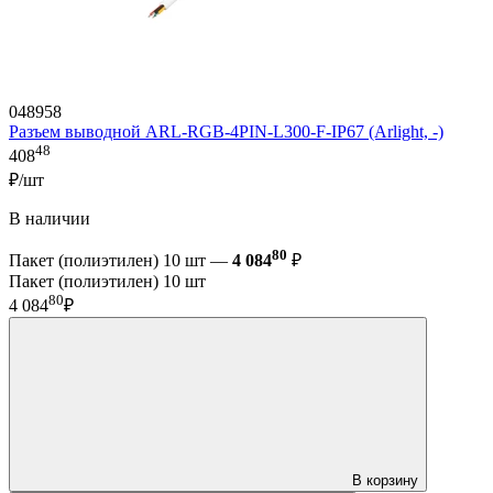
048958
Разъем выводной ARL-RGB-4PIN-L300-F-IP67 (Arlight, -)
48
408
₽/шт
В наличии
80
Пакет (полиэтилен) 10 шт —
4 084
₽
Пакет (полиэтилен) 10 шт
80
4 084
₽
В корзину