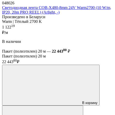
048026
Светодиодная лента COB-X480-8mm 24V Warm2700 (10 W/m,
IP20, 20m PRO REEL) (Arlight, -)
Произведено в Беларуси
Warm | Тёплый 2700 K
19
1 122
₽/м
В наличии
80
Пакет (полиэтилен) 20 м —
22 443
₽
Пакет (полиэтилен) 20 м
80
22 443
₽
В корзину