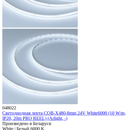
048022
Светодиодная лента COB-X480-8mm 24V White6000 (10 W/m,
IP20, 20m PRO REEL) (Arlight, -)
Произведено в Беларуси
White | Белый 6000 K