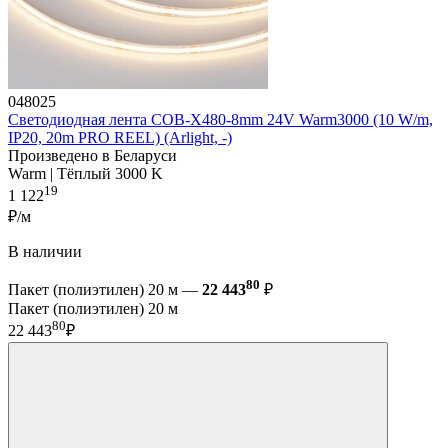
048025
Светодиодная лента COB-X480-8mm 24V Warm3000 (10 W/m,
IP20, 20m PRO REEL) (Arlight, -)
Произведено в Беларуси
Warm | Тёплый 3000 K
19
1 122
₽/м
В наличии
80
Пакет (полиэтилен) 20 м —
22 443
₽
Пакет (полиэтилен) 20 м
80
22 443
₽