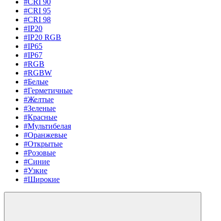
#CRI 90
#CRI 95
#CRI 98
#IP20
#IP20 RGB
#IP65
#IP67
#RGB
#RGBW
#Белые
#Герметичные
#Желтые
#Зеленые
#Красные
#Мультибелая
#Оранжевые
#Открытые
#Розовые
#Синие
#Узкие
#Широкие