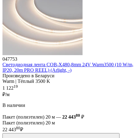
047753
Светодиодная лента COB-X480-8mm 24V Warm3500 (10 W/m,
IP20, 20m PRO REEL) (Arlight, -)
Произведено в Беларуси
Warm | Тёплый 3500 K
19
1 122
₽/м
В наличии
80
Пакет (полиэтилен) 20 м —
22 443
₽
Пакет (полиэтилен) 20 м
80
22 443
₽