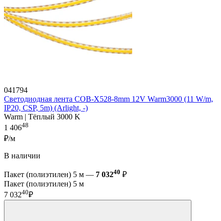
041794
Светодиодная лента COB-X528-8mm 12V Warm3000 (11 W/m,
IP20, CSP, 5m) (Arlight, -)
Warm | Тёплый 3000 K
48
1 406
₽/м
В наличии
40
Пакет (полиэтилен) 5 м —
7 032
₽
Пакет (полиэтилен) 5 м
40
7 032
₽