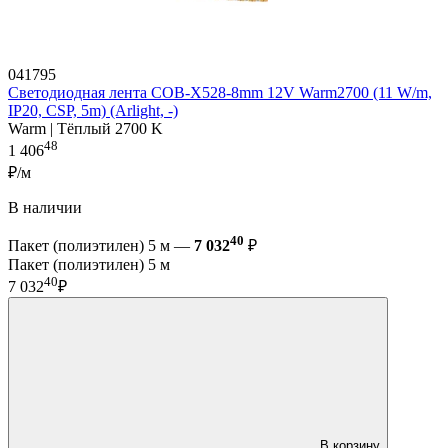
041795
Светодиодная лента COB-X528-8mm 12V Warm2700 (11 W/m,
IP20, CSP, 5m) (Arlight, -)
Warm | Тёплый 2700 K
48
1 406
₽/м
В наличии
40
Пакет (полиэтилен) 5 м —
7 032
₽
Пакет (полиэтилен) 5 м
40
7 032
₽
В корзину