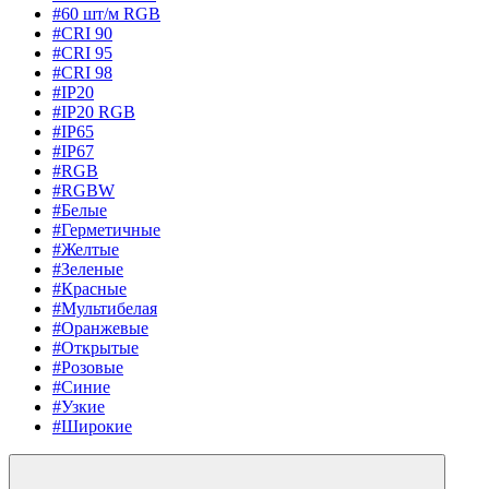
#60 шт/м RGB
#CRI 90
#CRI 95
#CRI 98
#IP20
#IP20 RGB
#IP65
#IP67
#RGB
#RGBW
#Белые
#Герметичные
#Желтые
#Зеленые
#Красные
#Мультибелая
#Оранжевые
#Открытые
#Розовые
#Синие
#Узкие
#Широкие