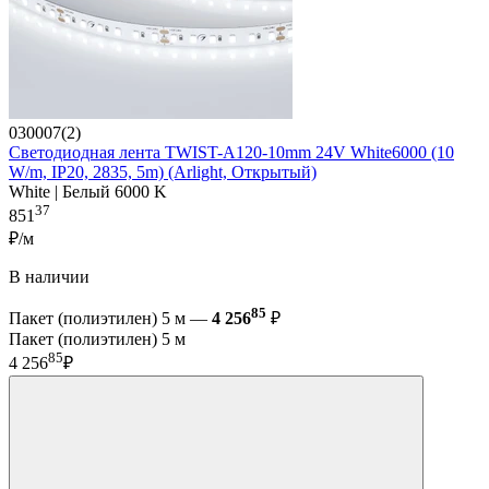
030007(2)
Светодиодная лента TWIST-A120-10mm 24V White6000 (10
W/m, IP20, 2835, 5m) (Arlight, Открытый)
White | Белый 6000 K
37
851
₽/м
В наличии
85
Пакет (полиэтилен) 5 м —
4 256
₽
Пакет (полиэтилен) 5 м
85
4 256
₽