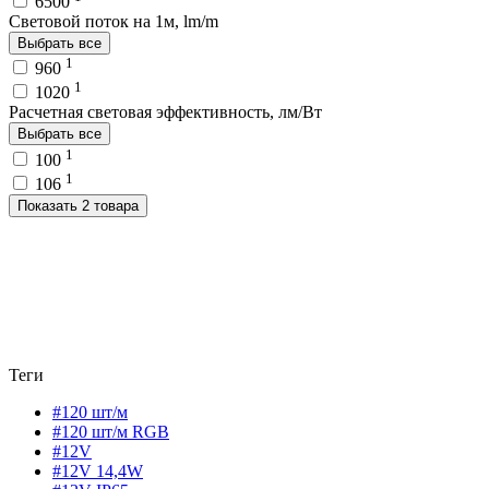
6500
Световой поток на 1м, lm/m
Выбрать все
1
960
1
1020
Расчетная световая эффективность, лм/Вт
Выбрать все
1
100
1
106
Показать 2 товара
Теги
#120 шт/м
#120 шт/м RGB
#12V
#12V 14,4W