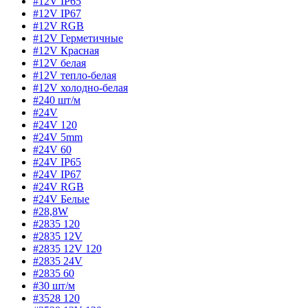
#12V IP65
#12V IP67
#12V RGB
#12V Герметичные
#12V Красная
#12V белая
#12V тепло-белая
#12V холодно-белая
#240 шт/м
#24V
#24V 120
#24V 5mm
#24V 60
#24V IP65
#24V IP67
#24V RGB
#24V Белые
#28,8W
#2835 120
#2835 12V
#2835 12V 120
#2835 24V
#2835 60
#30 шт/м
#3528 120