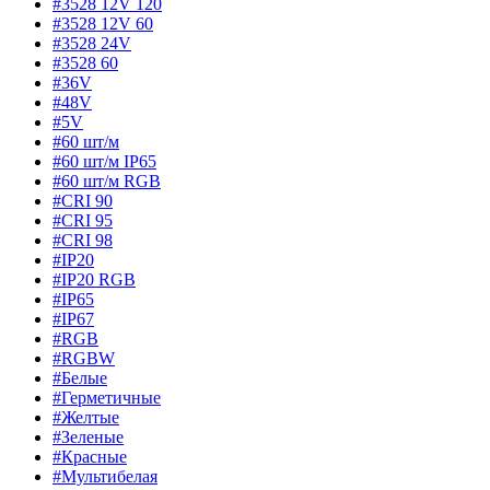
#3528 12V 120
#3528 12V 60
#3528 24V
#3528 60
#36V
#48V
#5V
#60 шт/м
#60 шт/м IP65
#60 шт/м RGB
#CRI 90
#CRI 95
#CRI 98
#IP20
#IP20 RGB
#IP65
#IP67
#RGB
#RGBW
#Белые
#Герметичные
#Желтые
#Зеленые
#Красные
#Мультибелая