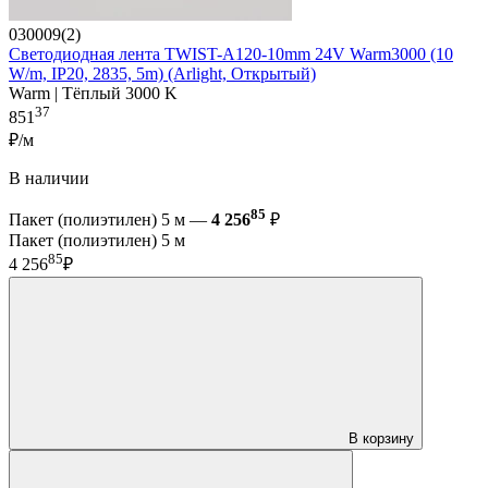
030009(2)
Светодиодная лента TWIST-A120-10mm 24V Warm3000 (10
W/m, IP20, 2835, 5m) (Arlight, Открытый)
Warm | Тёплый 3000 K
37
851
₽/м
В наличии
85
Пакет (полиэтилен) 5 м —
4 256
₽
Пакет (полиэтилен) 5 м
85
4 256
₽
В корзину