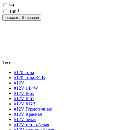
1
99
1
100
Показать 6 товаров
Теги
#120 шт/м
#120 шт/м RGB
#12V
#12V 14,4W
#12V IP65
#12V IP67
#12V RGB
#12V Герметичные
#12V Красная
#12V белая
#12V тепло-белая
#12V холодно-белая