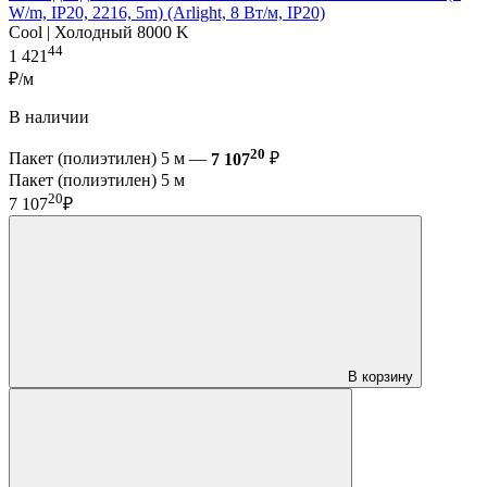
W/m, IP20, 2216, 5m) (Arlight, 8 Вт/м, IP20)
Cool | Холодный 8000 K
44
1 421
₽/м
В наличии
20
Пакет (полиэтилен) 5 м —
7 107
₽
Пакет (полиэтилен) 5 м
20
7 107
₽
В корзину