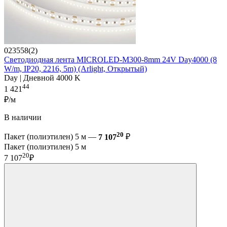
023558(2)
Светодиодная лента MICROLED-M300-8mm 24V Day4000 (8
W/m, IP20, 2216, 5m) (Arlight, Открытый)
Day | Дневной 4000 K
44
1 421
₽/м
В наличии
20
Пакет (полиэтилен) 5 м —
7 107
₽
Пакет (полиэтилен) 5 м
20
7 107
₽