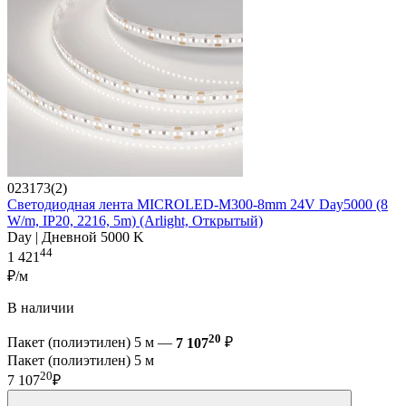
023173(2)
Светодиодная лента MICROLED-M300-8mm 24V Day5000 (8
W/m, IP20, 2216, 5m) (Arlight, Открытый)
Day | Дневной 5000 K
44
1 421
₽/м
В наличии
20
Пакет (полиэтилен) 5 м —
7 107
₽
Пакет (полиэтилен) 5 м
20
7 107
₽