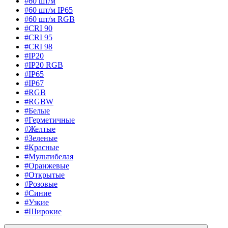
#60 шт/м
#60 шт/м IP65
#60 шт/м RGB
#CRI 90
#CRI 95
#CRI 98
#IP20
#IP20 RGB
#IP65
#IP67
#RGB
#RGBW
#Белые
#Герметичные
#Желтые
#Зеленые
#Красные
#Мультибелая
#Оранжевые
#Открытые
#Розовые
#Синие
#Узкие
#Широкие