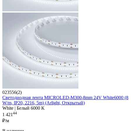
023556(2)
Светодиодная лента MICROLED-M300-8mm 24V White6000 (8
W/m, IP20, 2216, 5m) (Arlight, Открытый)
White | Белый 6000 K
44
1 421
₽/м
В наличии