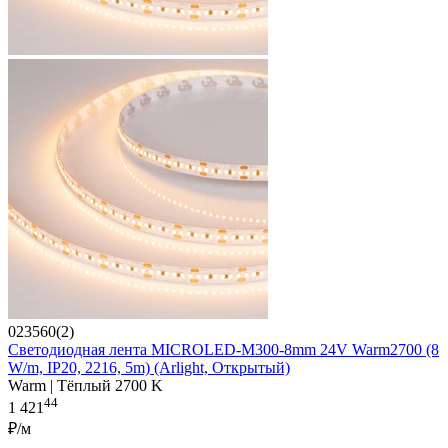
023560(2)
Светодиодная лента MICROLED-M300-8mm 24V Warm2700 (8
W/m, IP20, 2216, 5m) (Arlight, Открытый)
Warm | Тёплый 2700 K
44
1 421
₽/м