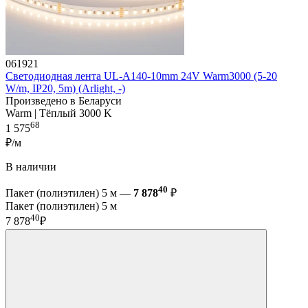
061921
Светодиодная лента UL-A140-10mm 24V Warm3000 (5-20
W/m, IP20, 5m) (Arlight, -)
Произведено в Беларуси
Warm | Тёплый 3000 K
68
1 575
₽/м
В наличии
40
Пакет (полиэтилен) 5 м —
7 878
₽
Пакет (полиэтилен) 5 м
40
7 878
₽