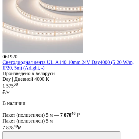
061920
Светодиодная лента UL-A140-10mm 24V Day4000 (5-20 W/m,
IP20, 5m) (Arlight, -)
Произведено в Беларуси
Day | Дневной 4000 K
68
1 575
₽/м
В наличии
40
Пакет (полиэтилен) 5 м —
7 878
₽
Пакет (полиэтилен) 5 м
40
7 878
₽