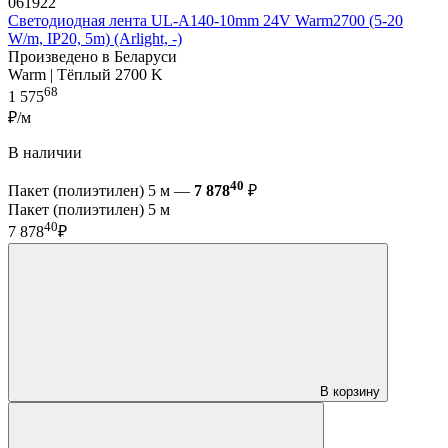
061922
Светодиодная лента UL-A140-10mm 24V Warm2700 (5-20
W/m, IP20, 5m) (Arlight, -)
Произведено в Беларуси
Warm | Тёплый 2700 K
68
1 575
₽/м
В наличии
40
Пакет (полиэтилен) 5 м —
7 878
₽
Пакет (полиэтилен) 5 м
40
7 878
₽
В корзину