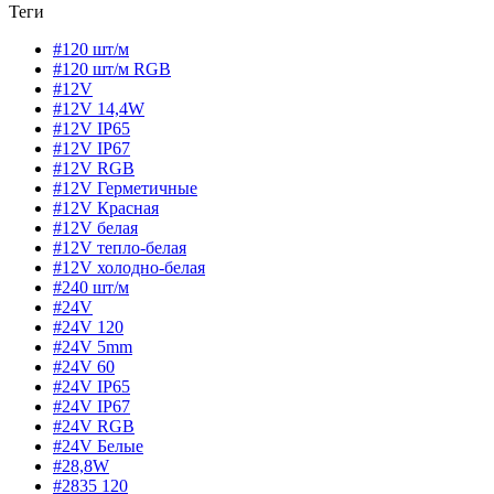
Теги
#120 шт/м
#120 шт/м RGB
#12V
#12V 14,4W
#12V IP65
#12V IP67
#12V RGB
#12V Герметичные
#12V Красная
#12V белая
#12V тепло-белая
#12V холодно-белая
#240 шт/м
#24V
#24V 120
#24V 5mm
#24V 60
#24V IP65
#24V IP67
#24V RGB
#24V Белые
#28,8W
#2835 120