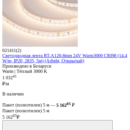
021411(2)
Светодиодная лента RT-A120-8mm 24V Warm3000 CRI98 (14.4
W/m, IP20, 2835, 5m) (Arlight, Открытый)
Произведено в Беларуси
Warm | Тёплый 3000 K
41
1 032
₽/м
В наличии
05
Пакет (полиэтилен) 5 м —
5 162
₽
Пакет (полиэтилен) 5 м
05
5 162
₽