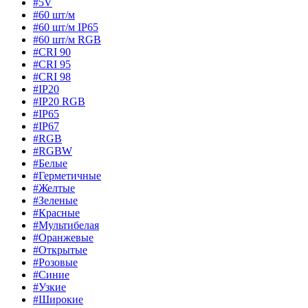
#5V
#60 шт/м
#60 шт/м IP65
#60 шт/м RGB
#CRI 90
#CRI 95
#CRI 98
#IP20
#IP20 RGB
#IP65
#IP67
#RGB
#RGBW
#Белые
#Герметичные
#Желтые
#Зеленые
#Красные
#Мультибелая
#Оранжевые
#Открытые
#Розовые
#Синие
#Узкие
#Широкие