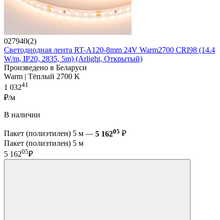
027940(2)
Светодиодная лента RT-A120-8mm 24V Warm2700 CRI98 (14.4
W/m, IP20, 2835, 5m) (Arlight, Открытый)
Произведено в Беларуси
Warm | Тёплый 2700 K
41
1 032
₽/м
В наличии
05
Пакет (полиэтилен) 5 м —
5 162
₽
Пакет (полиэтилен) 5 м
05
5 162
₽