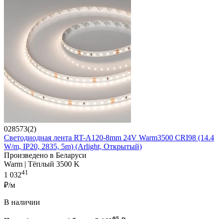
028573(2)
Светодиодная лента RT-A120-8mm 24V Warm3500 CRI98 (14.4
W/m, IP20, 2835, 5m) (Arlight, Открытый)
Произведено в Беларуси
Warm | Тёплый 3500 K
41
1 032
₽/м
В наличии
05