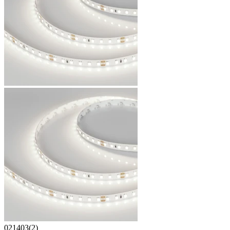
021403(2)