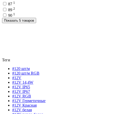
1
87
2
89
1
90
Показать 5 товаров
Теги
#120 шт/м
#120 шт/м RGB
#12V
#12V 14,4W
#12V IP65
#12V IP67
#12V RGB
#12V Герметичные
#12V Красная
#12V белая