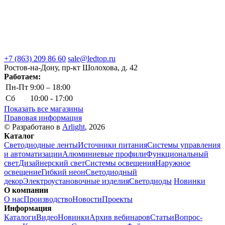
+7 (863) 209 86 60
sale@ledtop.ru
Ростов-на-Дону, пр-кт Шолохова, д. 42
Работаем:
Пн-Пт
9:00 – 18:00
Сб
10:00 - 17:00
Показать все магазины
Правовая информация
© Разработано в
Arlight
, 2026
Каталог
Светодиодные ленты
Источники питания
Системы управления
и автоматизации
Алюминиевые профили
Функциональный
свет
Дизайнерский свет
Системы освещения
Наружное
освещение
Гибкий неон
Светодиодный
декор
Электроустановочные изделия
Светодиоды
Новинки
О компании
О нас
Производство
Новости
Проекты
Информация
Каталоги
Видео
Новинки
Архив вебинаров
Статьи
Вопрос-