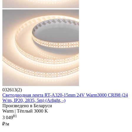
032613(2)
Светодиодная лента RT-A320-15mm 24V Warm3000 CRI98 (24
W/m, IP20, 2835, 5m) (Arlight, -)
Произведено в Беларуси
Warm | Тёплый 3000 K
81
3 049
₽/м