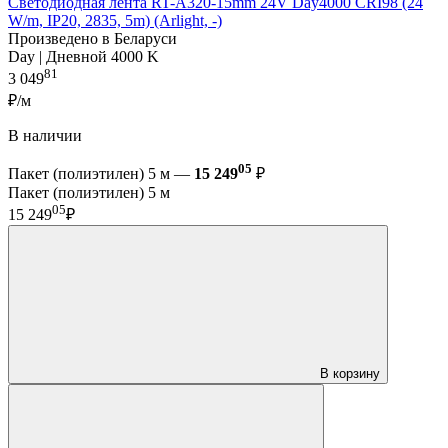
Светодиодная лента RT-A320-15mm 24V Day4000 CRI98 (24
W/m, IP20, 2835, 5m) (Arlight, -)
Произведено в Беларуси
Day | Дневной 4000 K
81
3 049
₽/м
В наличии
05
Пакет (полиэтилен) 5 м —
15 249
₽
Пакет (полиэтилен) 5 м
05
15 249
₽
В корзину