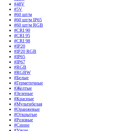
#48V
#5V
#60 шт/м
#60 шт/м IP65
#60 шт/м RGB
#CRI 90
#CRI 95
#CRI 98
#IP20
#IP20 RGB
#IP65
#IP67
#RGB
#RGBW
#Белые
#Герметичные
#Желтые
#Зеленые
#Красные
#Мультибелая
#Оранжевые
#Открытые
#Розовые
#Синие
#Узкие