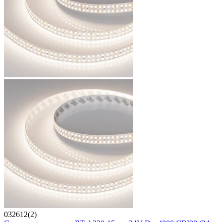
032612(2)