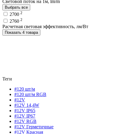
Световой поток на 1м, lm/m
Выбрать все
2
2700
2
2760
Расчетная световая эффективность, лм/Вт
Показать 4 товара
Теги
#120 шт/м
#120 шт/м RGB
#12V
#12V 14,4W
#12V IP65
#12V IP67
#12V RGB
#12V Герметичные
#12V Красная