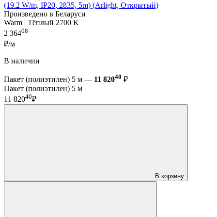
(19.2 W/m, IP20, 2835, 5m) (Arlight, Открытый)
Произведено в Беларуси
Warm | Тёплый 2700 K
08
2 364
₽/м
В наличии
40
Пакет (полиэтилен) 5 м —
11 820
₽
Пакет (полиэтилен) 5 м
40
11 820
₽
В корзину