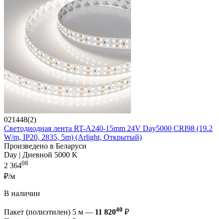
021448(2)
Светодиодная лента RT-A240-15mm 24V Day5000 CRI98 (19.2
W/m, IP20, 2835, 5m) (Arlight, Открытый)
Произведено в Беларуси
Day | Дневной 5000 K
08
2 364
₽/м
В наличии
40
Пакет (полиэтилен) 5 м —
11 820
₽