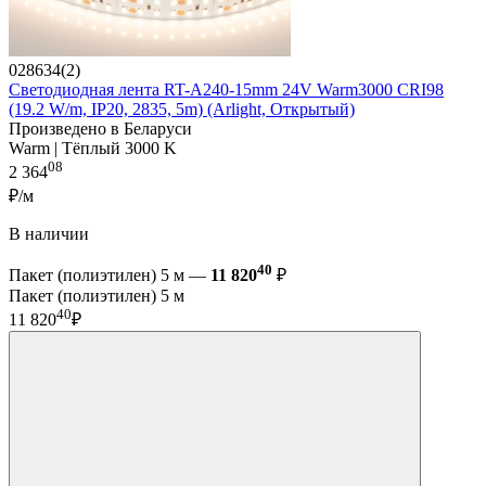
028634(2)
Светодиодная лента RT-A240-15mm 24V Warm3000 CRI98
(19.2 W/m, IP20, 2835, 5m) (Arlight, Открытый)
Произведено в Беларуси
Warm | Тёплый 3000 K
08
2 364
₽/м
В наличии
40
Пакет (полиэтилен) 5 м —
11 820
₽
Пакет (полиэтилен) 5 м
40
11 820
₽