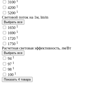
1
3100
1
4200
1
5200
Световой поток на 1м, lm/m
Выбрать все
1
1650
1
1690
1
1720
1
1750
Расчетная световая эффективность, лм/Вт
Выбрать все
1
94
1
97
1
98
1
100
Показать 4 товара