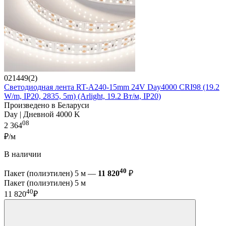
021449(2)
Светодиодная лента RT-A240-15mm 24V Day4000 CRI98 (19.2
W/m, IP20, 2835, 5m) (Arlight, 19.2 Вт/м, IP20)
Произведено в Беларуси
Day | Дневной 4000 K
08
2 364
₽/м
В наличии
40
Пакет (полиэтилен) 5 м —
11 820
₽
Пакет (полиэтилен) 5 м
40
11 820
₽