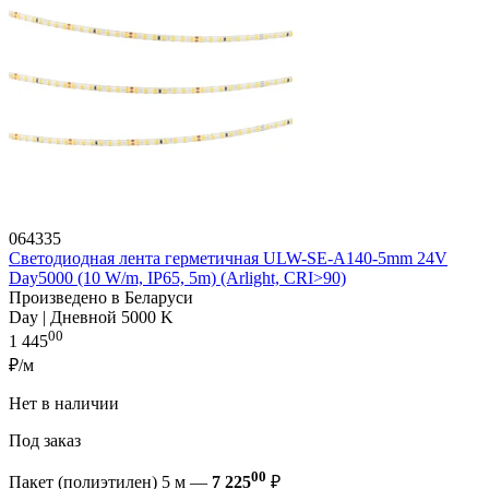
064335
Светодиодная лента герметичная ULW-SE-A140-5mm 24V
Day5000 (10 W/m, IP65, 5m) (Arlight, CRI>90)
Произведено в Беларуси
Day | Дневной 5000 K
00
1 445
₽/м
Нет в наличии
Под заказ
00
Пакет (полиэтилен) 5 м —
7 225
₽