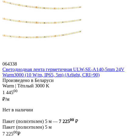
064338
Светодиодная лента герметичная ULW-SE-A140-5mm 24V
Warm3000 (10 W/m, IP65, 5m) (Arlight, CRI>90)
Произведено в Беларуси
Warm | Тёплый 3000 K
00
1 445
₽/м
Нет в наличии
00
Пакет (полиэтилен) 5 м —
7 225
₽
Пакет (полиэтилен) 5 м
00
7 225
₽