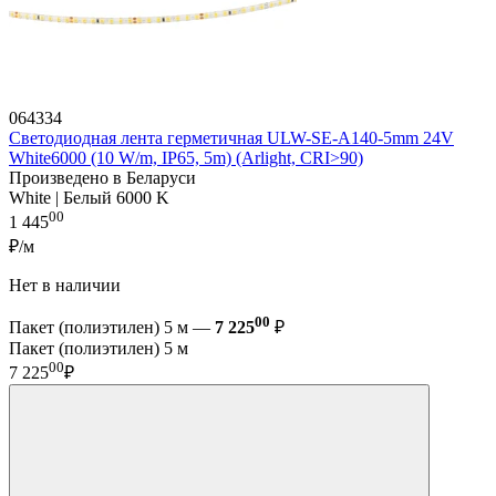
064334
Светодиодная лента герметичная ULW-SE-A140-5mm 24V
White6000 (10 W/m, IP65, 5m) (Arlight, CRI>90)
Произведено в Беларуси
White | Белый 6000 K
00
1 445
₽/м
Нет в наличии
00
Пакет (полиэтилен) 5 м —
7 225
₽
Пакет (полиэтилен) 5 м
00
7 225
₽