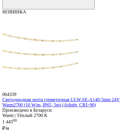
НОВИНКА
064339
Светодиодная лента герметичная ULW-SE-A140-5mm 24V
Warm2700 (10 W/m, IP65, 5m) (Arlight, CRI>90)
Произведено в Беларуси
Warm | Тёплый 2700 K
00
1 445
₽/м