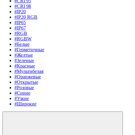
#CRI 95
#CRI 98
#IP20
#IP20 RGB
#IP65
#IP67
#RGB
#RGBW
#Белые
#Герметичные
#Желтые
#Зеленые
#Красные
#Мультибелая
#Оранжевые
#Открытые
#Розовые
#Синие
#Узкие
#Широкие