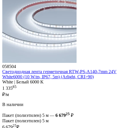
058504
Светодиодная лента герметичная RTW-PS-A140-7mm 24V
White6000 (10 W/m, IP67, 5m) (Arlight, CRI>90)
White | Белый 6000 K
85
1 335
₽/м
В наличии
25
Пакет (полиэтилен) 5 м —
6 679
₽
Пакет (полиэтилен) 5 м
25
6 679
₽