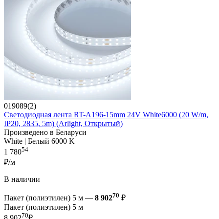
019089(2)
Светодиодная лента RT-A196-15mm 24V White6000 (20 W/m,
IP20, 2835, 5m) (Arlight, Открытый)
Произведено в Беларуси
White | Белый 6000 K
54
1 780
₽/м
В наличии
70
Пакет (полиэтилен) 5 м —
8 902
₽
Пакет (полиэтилен) 5 м
70
8 902
₽