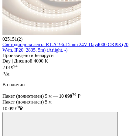
025151(2)
Светодиодная лента RT-A196-15mm 24V Day4000 CRI98 (20
W/m, IP20, 2835, 5m) (Arlight, -)
Произведено в Беларуси
Day | Дневной 4000 K
94
2 019
₽/м
В наличии
70
Пакет (полиэтилен) 5 м —
10 099
₽
Пакет (полиэтилен) 5 м
70
10 099
₽