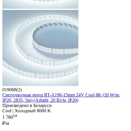
019088(2)
Светодиодная лента RT-A196-15mm 24V Cool 8K (20 W/m,
IP20, 2835, 5m) (Arlight, 20 Вт/м, IP20)
Произведено в Беларуси
Cool | Холодный 8000 K
54
1 780
₽/м