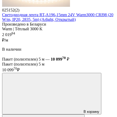
025152(2)
Светодиодная лента RT-A196-15mm 24V Warm3000 CRI98 (20
W/m, IP20, 2835, 5m) (Arlight, Открытый)
Произведено в Беларуси
Warm | Тёплый 3000 K
94
2 019
₽/м
В наличии
70
Пакет (полиэтилен) 5 м —
10 099
₽
Пакет (полиэтилен) 5 м
70
10 099
₽
В корзину