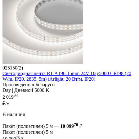
025150(2)
Светодиодная лента RT-A196-15mm 24V Day5000 CRI98 (20
W/m, IP20, 2835, 5m) (Arlight, 20 Вт/м, IP20)
Произведено в Беларуси
Day | Дневной 5000 K
94
2 019
₽/м
В наличии
70
Пакет (полиэтилен) 5 м —
10 099
₽
Пакет (полиэтилен) 5 м
70