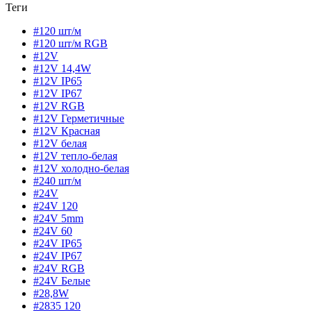
Теги
#120 шт/м
#120 шт/м RGB
#12V
#12V 14,4W
#12V IP65
#12V IP67
#12V RGB
#12V Герметичные
#12V Красная
#12V белая
#12V тепло-белая
#12V холодно-белая
#240 шт/м
#24V
#24V 120
#24V 5mm
#24V 60
#24V IP65
#24V IP67
#24V RGB
#24V Белые
#28,8W
#2835 120