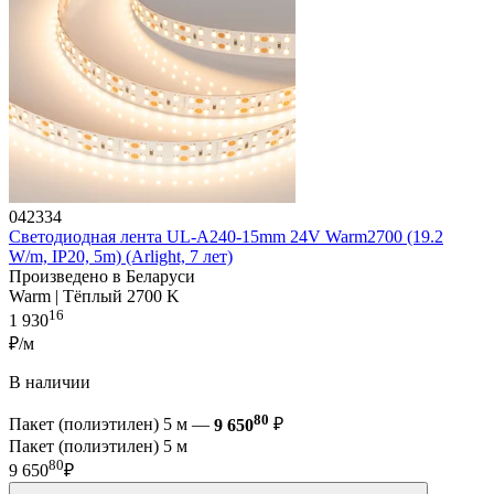
042334
Светодиодная лента UL-A240-15mm 24V Warm2700 (19.2
W/m, IP20, 5m) (Arlight, 7 лет)
Произведено в Беларуси
Warm | Тёплый 2700 K
16
1 930
₽/м
В наличии
80
Пакет (полиэтилен) 5 м —
9 650
₽
Пакет (полиэтилен) 5 м
80
9 650
₽