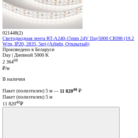
021448(2)
Светодиодная лента RT-A240-15mm 24V Day5000 CRI98 (19.2
W/m, IP20, 2835, 5m) (Arlight, Открытый)
Произведено в Беларуси
Day | Дневной 5000 K
08
2 364
₽/м
В наличии
40
Пакет (полиэтилен) 5 м —
11 820
₽
Пакет (полиэтилен) 5 м
40
11 820
₽