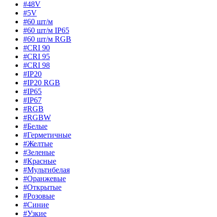
#48V
#5V
#60 шт/м
#60 шт/м IP65
#60 шт/м RGB
#CRI 90
#CRI 95
#CRI 98
#IP20
#IP20 RGB
#IP65
#IP67
#RGB
#RGBW
#Белые
#Герметичные
#Желтые
#Зеленые
#Красные
#Мультибелая
#Оранжевые
#Открытые
#Розовые
#Синие
#Узкие