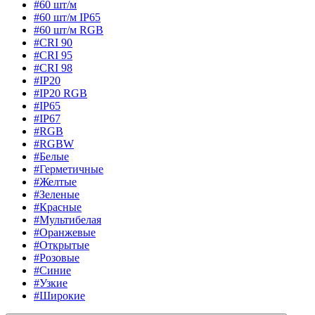
#60 шт/м
#60 шт/м IP65
#60 шт/м RGB
#CRI 90
#CRI 95
#CRI 98
#IP20
#IP20 RGB
#IP65
#IP67
#RGB
#RGBW
#Белые
#Герметичные
#Желтые
#Зеленые
#Красные
#Мультибелая
#Оранжевые
#Открытые
#Розовые
#Синие
#Узкие
#Широкие