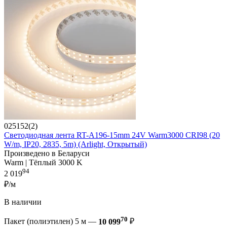
025152(2)
Светодиодная лента RT-A196-15mm 24V Warm3000 CRI98 (20
W/m, IP20, 2835, 5m) (Arlight, Открытый)
Произведено в Беларуси
Warm | Тёплый 3000 K
94
2 019
₽/м
В наличии
70
Пакет (полиэтилен) 5 м —
10 099
₽