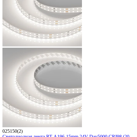
025150(2)
Светодиодная лента RT-A196-15mm 24V Day5000 CRI98 (20