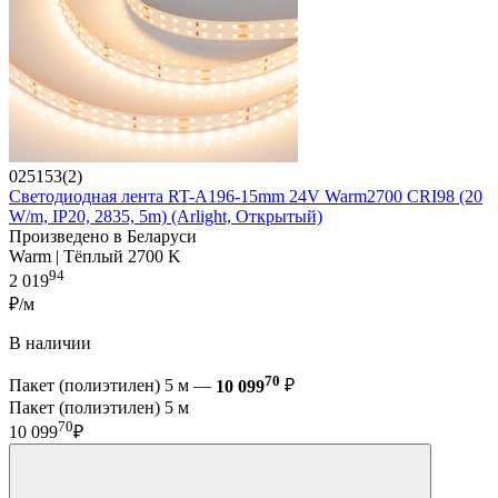
025153(2)
Светодиодная лента RT-A196-15mm 24V Warm2700 CRI98 (20
W/m, IP20, 2835, 5m) (Arlight, Открытый)
Произведено в Беларуси
Warm | Тёплый 2700 K
94
2 019
₽/м
В наличии
70
Пакет (полиэтилен) 5 м —
10 099
₽
Пакет (полиэтилен) 5 м
70
10 099
₽