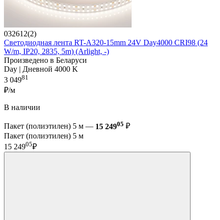
032612(2)
Светодиодная лента RT-A320-15mm 24V Day4000 CRI98 (24
W/m, IP20, 2835, 5m) (Arlight, -)
Произведено в Беларуси
Day | Дневной 4000 K
81
3 049
₽/м
В наличии
05
Пакет (полиэтилен) 5 м —
15 249
₽
Пакет (полиэтилен) 5 м
05
15 249
₽