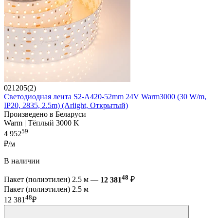
021205(2)
Светодиодная лента S2-A420-52mm 24V Warm3000 (30 W/m,
IP20, 2835, 2.5m) (Arlight, Открытый)
Произведено в Беларуси
Warm | Тёплый 3000 K
59
4 952
₽/м
В наличии
48
Пакет (полиэтилен) 2.5 м —
12 381
₽
Пакет (полиэтилен) 2.5 м
48
12 381
₽