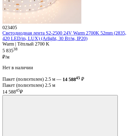
023405
Светодиодная лента S2-2500 24V Warm 2700K 52mm (2835,
420 LED/m, LUX) (Arlight, 30 Вт/м, IP20)
Warm | Тёплый 2700 K
38
5 835
₽/м
Нет в наличии
45
Пакет (полиэтилен) 2.5 м —
14 588
₽
Пакет (полиэтилен) 2.5 м
45
14 588
₽