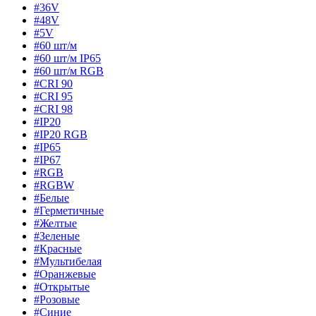
#36V
#48V
#5V
#60 шт/м
#60 шт/м IP65
#60 шт/м RGB
#CRI 90
#CRI 95
#CRI 98
#IP20
#IP20 RGB
#IP65
#IP67
#RGB
#RGBW
#Белые
#Герметичные
#Желтые
#Зеленые
#Красные
#Мультибелая
#Оранжевые
#Открытые
#Розовые
#Синие