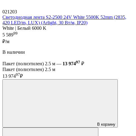
021203
Светодиодная лента S2-2500 24V White 5500K 52mm (2835,
420 LED/m, LUX) (Arlight, 30 Вт/м, IP20)
White | Белый 6000 K
99
5 589
₽/м
В наличии
97
Пакет (полиэтилен) 2.5 м —
13 974
₽
Пакет (полиэтилен) 2.5 м
97
13 974
₽
В корзину