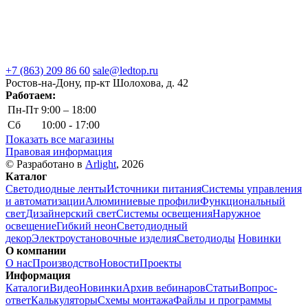
+7 (863) 209 86 60
sale@ledtop.ru
Ростов-на-Дону, пр-кт Шолохова, д. 42
Работаем:
Пн-Пт
9:00 – 18:00
Сб
10:00 - 17:00
Показать все магазины
Правовая информация
© Разработано в
Arlight
, 2026
Каталог
Светодиодные ленты
Источники питания
Системы управления
и автоматизации
Алюминиевые профили
Функциональный
свет
Дизайнерский свет
Системы освещения
Наружное
освещение
Гибкий неон
Светодиодный
декор
Электроустановочные изделия
Светодиоды
Новинки
О компании
О нас
Производство
Новости
Проекты
Информация
Каталоги
Видео
Новинки
Архив вебинаров
Статьи
Вопрос-
ответ
Калькуляторы
Схемы монтажа
Файлы и программы