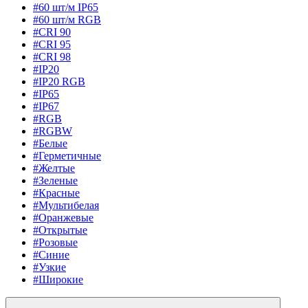
#60 шт/м IP65
#60 шт/м RGB
#CRI 90
#CRI 95
#CRI 98
#IP20
#IP20 RGB
#IP65
#IP67
#RGB
#RGBW
#Белые
#Герметичные
#Желтые
#Зеленые
#Красные
#Мультибелая
#Оранжевые
#Открытые
#Розовые
#Синие
#Узкие
#Широкие