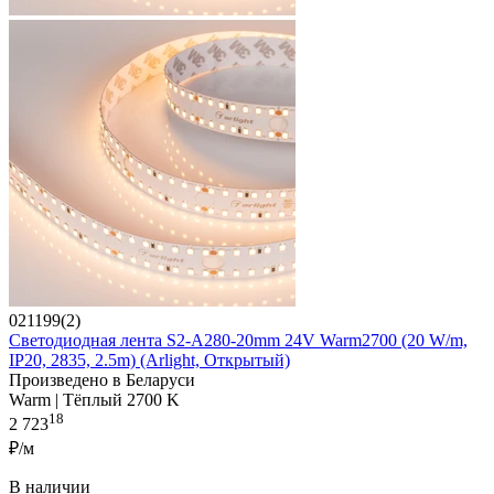
021199(2)
Светодиодная лента S2-A280-20mm 24V Warm2700 (20 W/m,
IP20, 2835, 2.5m) (Arlight, Открытый)
Произведено в Беларуси
Warm | Тёплый 2700 K
18
2 723
₽/м
В наличии