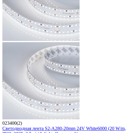
023400(2)
Светодиодная лента S2-A280-20mm 24V White6000 (20 W/m,