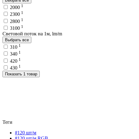
Выбрать все
1
2000
1
2300
1
2800
1
3100
Световой поток на 1м, lm/m
Выбрать все
1
310
1
340
1
420
1
430
Показать 1 товар
Теги
#120 шт/м
#120 шт/м RGB