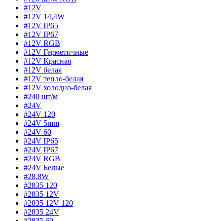
#12V
#12V 14,4W
#12V IP65
#12V IP67
#12V RGB
#12V Герметичные
#12V Красная
#12V белая
#12V тепло-белая
#12V холодно-белая
#240 шт/м
#24V
#24V 120
#24V 5mm
#24V 60
#24V IP65
#24V IP67
#24V RGB
#24V Белые
#28,8W
#2835 120
#2835 12V
#2835 12V 120
#2835 24V
#2835 60