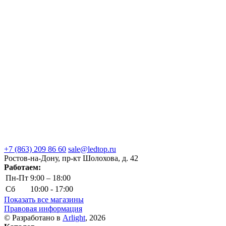
+7 (863) 209 86 60
sale@ledtop.ru
Ростов-на-Дону, пр-кт Шолохова, д. 42
Работаем:
Пн-Пт
9:00 – 18:00
Сб
10:00 - 17:00
Показать все магазины
Правовая информация
© Разработано в
Arlight
, 2026