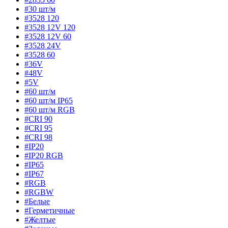
#30 шт/м
#3528 120
#3528 12V 120
#3528 12V 60
#3528 24V
#3528 60
#36V
#48V
#5V
#60 шт/м
#60 шт/м IP65
#60 шт/м RGB
#CRI 90
#CRI 95
#CRI 98
#IP20
#IP20 RGB
#IP65
#IP67
#RGB
#RGBW
#Белые
#Герметичные
#Желтые