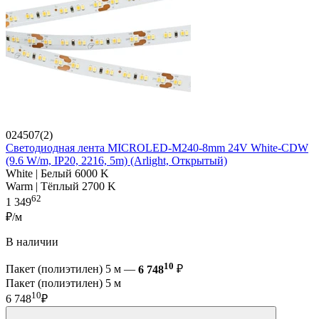
024507(2)
Светодиодная лента MICROLED-M240-8mm 24V White-CDW
(9.6 W/m, IP20, 2216, 5m) (Arlight, Открытый)
White | Белый 6000 K
Warm | Тёплый 2700 K
62
1 349
₽/м
В наличии
10
Пакет (полиэтилен) 5 м —
6 748
₽
Пакет (полиэтилен) 5 м
10
6 748
₽