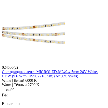
024506(2)
Светодиодная лента MICROLED-M240-4.5mm 24V White-
CDW (9.6 W/m, IP20, 2216, 5m) (Arlight, узкая)
White | Белый 6000 K
Warm | Тёплый 2700 K
62
1 349
₽/м
В наличии