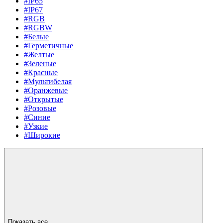
#IP65
#IP67
#RGB
#RGBW
#Белые
#Герметичные
#Желтые
#Зеленые
#Красные
#Мультибелая
#Оранжевые
#Открытые
#Розовые
#Синие
#Узкие
#Широкие
Показать все