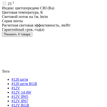
1
23
Индекс цветопередачи CRI (Ra)
Цветовая температура, K
Световой поток на 1м, lm/m
Серия ленты
Расчетная световая эффективность, лм/Вт
Гарантийный срок, год(а)
Показать 4 товара
Теги
#120 шт/м
#120 шт/м RGB
#12V
#12V 14,4W
#12V IP65
#12V IP67
#12V RGB