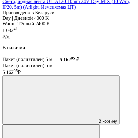
Светодиодная лента UL-A120-10mm 24V Day-MIX (10 W/m,
IP20, 5m) (Arlight, Изменяемая ЦТ)
Произведено в Беларуси
Day | Дневной 4000 K
Warm | Тёплый 2400 K
41
1 032
₽/м
В наличии
05
Пакет (полиэтилен) 5 м —
5 162
₽
Пакет (полиэтилен) 5 м
05
5 162
₽
В корзину