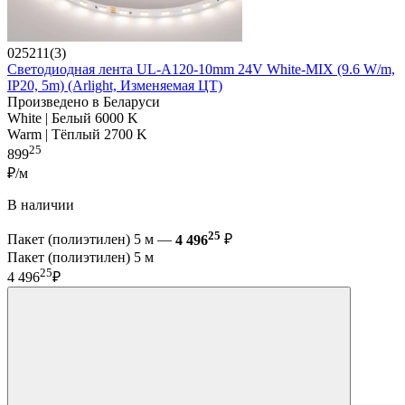
025211(3)
Светодиодная лента UL-A120-10mm 24V White-MIX (9.6 W/m,
IP20, 5m) (Arlight, Изменяемая ЦТ)
Произведено в Беларуси
White | Белый 6000 K
Warm | Тёплый 2700 K
25
899
₽/м
В наличии
25
Пакет (полиэтилен) 5 м —
4 496
₽
Пакет (полиэтилен) 5 м
25
4 496
₽