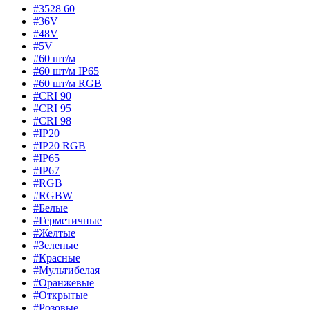
#3528 60
#36V
#48V
#5V
#60 шт/м
#60 шт/м IP65
#60 шт/м RGB
#CRI 90
#CRI 95
#CRI 98
#IP20
#IP20 RGB
#IP65
#IP67
#RGB
#RGBW
#Белые
#Герметичные
#Желтые
#Зеленые
#Красные
#Мультибелая
#Оранжевые
#Открытые
#Розовые