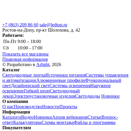
+7 (863) 209 86 60
sale@ledtop.ru
Ростов-на-Дону, пр-кт Шолохова, д. 42
Работаем:
Пн-Пт
9:00 – 18:00
Сб
10:00 - 17:00
Показать все магазины
Правовая информация
© Разработано в
Arlight
, 2026
Каталог
Светодиодные ленты
Источники питания
Системы управления
и автоматизации
Алюминиевые профили
Функциональный
свет
Дизайнерский свет
Системы освещения
Наружное
освещение
Гибкий неон
Светодиодный
декор
Электроустановочные изделия
Светодиоды
Новинки
О компании
О нас
Производство
Новости
Проекты
Информация
Каталоги
Видео
Новинки
Архив вебинаров
Статьи
Вопрос-
ответ
Калькуляторы
Схемы монтажа
Файлы и программы
Покупателям