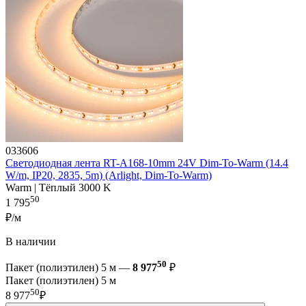
033606
Светодиодная лента RT-A168-10mm 24V Dim-To-Warm (14.4
W/m, IP20, 2835, 5m) (Arlight, Dim-To-Warm)
Warm | Тёплый 3000 K
50
1 795
₽/м
В наличии
50
Пакет (полиэтилен) 5 м —
8 977
₽
Пакет (полиэтилен) 5 м
50
8 977
₽