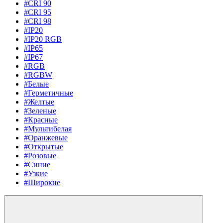
#CRI 90
#CRI 95
#CRI 98
#IP20
#IP20 RGB
#IP65
#IP67
#RGB
#RGBW
#Белые
#Герметичные
#Желтые
#Зеленые
#Красные
#Мультибелая
#Оранжевые
#Открытые
#Розовые
#Синие
#Узкие
#Широкие