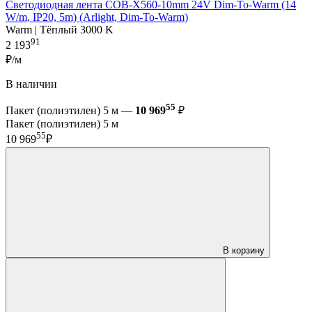
Светодиодная лента COB-X560-10mm 24V Dim-To-Warm (14
W/m, IP20, 5m) (Arlight, Dim-To-Warm)
Warm | Тёплый 3000 K
91
2 193
₽/м
В наличии
55
Пакет (полиэтилен) 5 м —
10 969
₽
Пакет (полиэтилен) 5 м
55
10 969
₽
В корзину