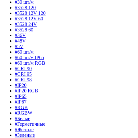
#30 шт/м
#3528 120
#3528 12V 120
#3528 12V 60
#3528 24V
#3528 60
#36V
#48V
#5V
#60 шт/м
#60 шт/м IP65
#60 шт/м RGB
#CRI 90
#CRI 95
#CRI 98
#IP20
#IP20 RGB
#IP65
#IP67
#RGB
#RGBW
#Белые
#Герметичные
#Желтые
#Зеленые