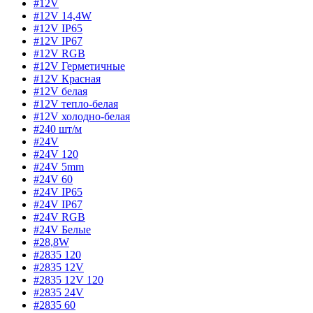
#12V
#12V 14,4W
#12V IP65
#12V IP67
#12V RGB
#12V Герметичные
#12V Красная
#12V белая
#12V тепло-белая
#12V холодно-белая
#240 шт/м
#24V
#24V 120
#24V 5mm
#24V 60
#24V IP65
#24V IP67
#24V RGB
#24V Белые
#28,8W
#2835 120
#2835 12V
#2835 12V 120
#2835 24V
#2835 60