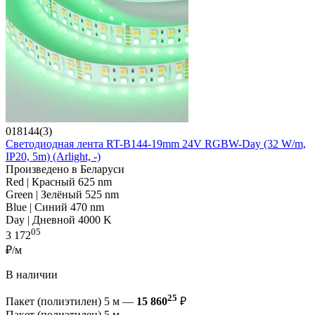
018144(3)
Светодиодная лента RT-B144-19mm 24V RGBW-Day (32 W/m,
IP20, 5m) (Arlight, -)
Произведено в Беларуси
Red | Красный 625 nm
Green | Зелёный 525 nm
Blue | Синий 470 nm
Day | Дневной 4000 K
05
3 172
₽/м
В наличии
25
Пакет (полиэтилен) 5 м —
15 860
₽
Пакет (полиэтилен) 5 м