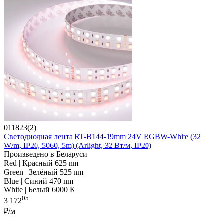
011823(2)
Светодиодная лента RT-B144-19mm 24V RGBW-White (32
W/m, IP20, 5060, 5m) (Arlight, 32 Вт/м, IP20)
Произведено в Беларуси
Red | Красный 625 nm
Green | Зелёный 525 nm
Blue | Синий 470 nm
White | Белый 6000 K
05
3 172
₽/м