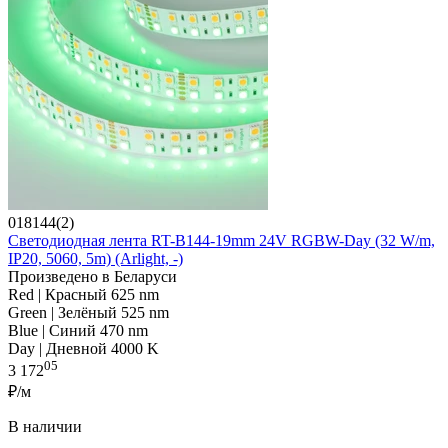
018144(2)
Светодиодная лента RT-B144-19mm 24V RGBW-Day (32 W/m,
IP20, 5060, 5m) (Arlight, -)
Произведено в Беларуси
Red | Красный 625 nm
Green | Зелёный 525 nm
Blue | Синий 470 nm
Day | Дневной 4000 K
05
3 172
₽/м
В наличии