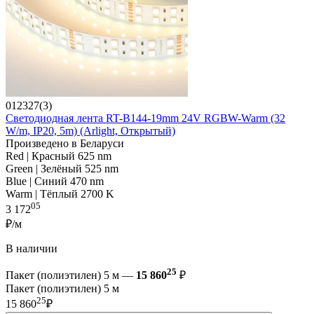
012327(3)
Светодиодная лента RT-B144-19mm 24V RGBW-Warm (32
W/m, IP20, 5m) (Arlight, Открытый)
Произведено в Беларуси
Red | Красный 625 nm
Green | Зелёный 525 nm
Blue | Синий 470 nm
Warm | Тёплый 2700 K
05
3 172
₽/м
В наличии
25
Пакет (полиэтилен) 5 м —
15 860
₽
Пакет (полиэтилен) 5 м
25
15 860
₽