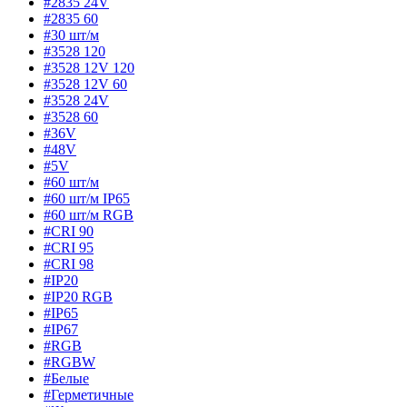
#2835 24V
#2835 60
#30 шт/м
#3528 120
#3528 12V 120
#3528 12V 60
#3528 24V
#3528 60
#36V
#48V
#5V
#60 шт/м
#60 шт/м IP65
#60 шт/м RGB
#CRI 90
#CRI 95
#CRI 98
#IP20
#IP20 RGB
#IP65
#IP67
#RGB
#RGBW
#Белые
#Герметичные