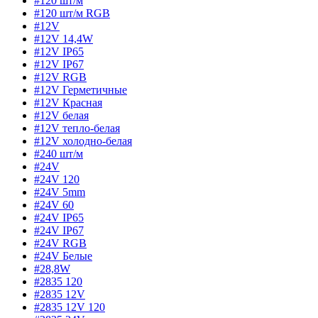
#120 шт/м
#120 шт/м RGB
#12V
#12V 14,4W
#12V IP65
#12V IP67
#12V RGB
#12V Герметичные
#12V Красная
#12V белая
#12V тепло-белая
#12V холодно-белая
#240 шт/м
#24V
#24V 120
#24V 5mm
#24V 60
#24V IP65
#24V IP67
#24V RGB
#24V Белые
#28,8W
#2835 120
#2835 12V
#2835 12V 120