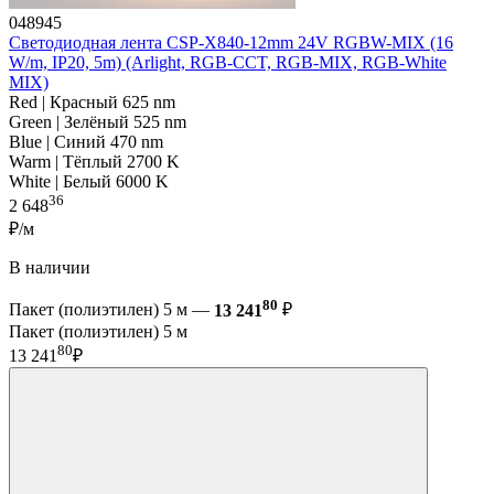
048945
Светодиодная лента CSP-X840-12mm 24V RGBW-MIX (16
W/m, IP20, 5m) (Arlight, RGB-CCT, RGB-MIX, RGB-White
MIX)
Red | Красный 625 nm
Green | Зелёный 525 nm
Blue | Синий 470 nm
Warm | Тёплый 2700 K
White | Белый 6000 K
36
2 648
₽/м
В наличии
80
Пакет (полиэтилен) 5 м —
13 241
₽
Пакет (полиэтилен) 5 м
80
13 241
₽