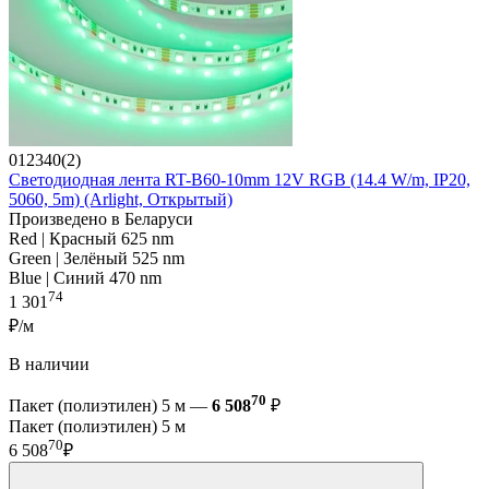
012340(2)
Светодиодная лента RT-B60-10mm 12V RGB (14.4 W/m, IP20,
5060, 5m) (Arlight, Открытый)
Произведено в Беларуси
Red | Красный 625 nm
Green | Зелёный 525 nm
Blue | Синий 470 nm
74
1 301
₽/м
В наличии
70
Пакет (полиэтилен) 5 м —
6 508
₽
Пакет (полиэтилен) 5 м
70
6 508
₽