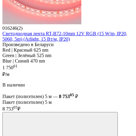
016246(2)
Светодиодная лента RT-B72-10mm 12V RGB (15 W/m, IP20,
5060, 5m) (Arlight, 15 Вт/м, IP20)
Произведено в Беларуси
Red | Красный 625 nm
Green | Зелёный 525 nm
Blue | Синий 470 nm
61
1 750
₽/м
В наличии
05
Пакет (полиэтилен) 5 м —
8 753
₽
Пакет (полиэтилен) 5 м
05
8 753
₽