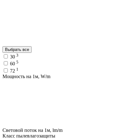
Выбрать все
3
30
5
60
1
72
Мощность на 1м, W/m
Световой поток на 1м, lm/m
Класс пылевлагозащиты