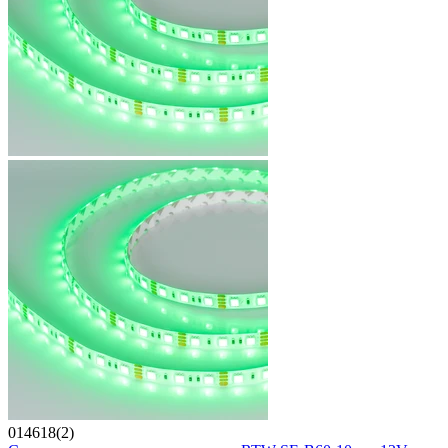
014618(2)