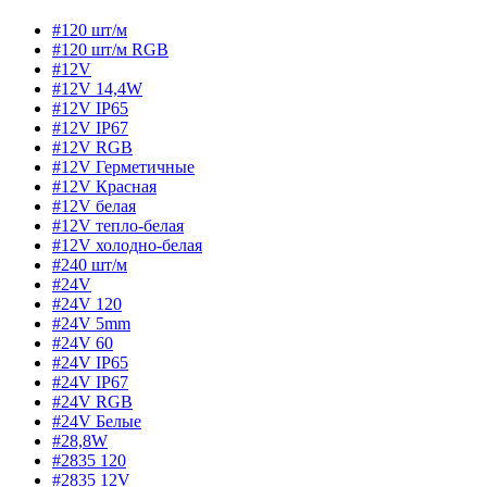
#120 шт/м
#120 шт/м RGB
#12V
#12V 14,4W
#12V IP65
#12V IP67
#12V RGB
#12V Герметичные
#12V Красная
#12V белая
#12V тепло-белая
#12V холодно-белая
#240 шт/м
#24V
#24V 120
#24V 5mm
#24V 60
#24V IP65
#24V IP67
#24V RGB
#24V Белые
#28,8W
#2835 120
#2835 12V