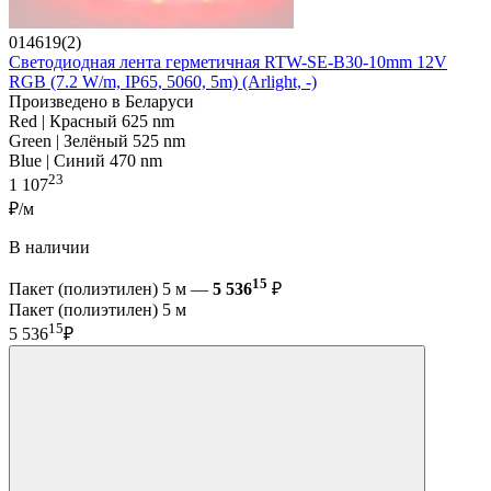
014619(2)
Светодиодная лента герметичная RTW-SE-B30-10mm 12V
RGB (7.2 W/m, IP65, 5060, 5m) (Arlight, -)
Произведено в Беларуси
Red | Красный 625 nm
Green | Зелёный 525 nm
Blue | Синий 470 nm
23
1 107
₽/м
В наличии
15
Пакет (полиэтилен) 5 м —
5 536
₽
Пакет (полиэтилен) 5 м
15
5 536
₽