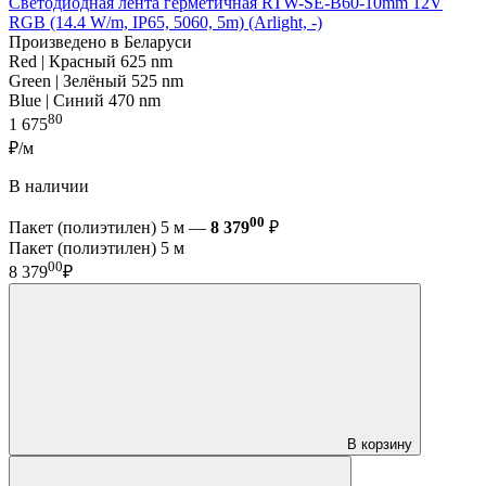
Светодиодная лента герметичная RTW-SE-B60-10mm 12V
RGB (14.4 W/m, IP65, 5060, 5m) (Arlight, -)
Произведено в Беларуси
Red | Красный 625 nm
Green | Зелёный 525 nm
Blue | Синий 470 nm
80
1 675
₽/м
В наличии
00
Пакет (полиэтилен) 5 м —
8 379
₽
Пакет (полиэтилен) 5 м
00
8 379
₽
В корзину