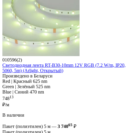
010596(2)
Светодиодная лента RT-B30-10mm 12V RGB (7.2 W/m, IP20,
5060, 5m) (Arlight, Открытый)
Произведено в Беларуси
Red | Красный 625 nm
Green | Зелёный 525 nm
Blue | Синий 470 nm
13
748
₽/м
В наличии
65
Пакет (полиэтилен) 5 м —
3 740
₽
Пакет (полиэтилен) 5 м