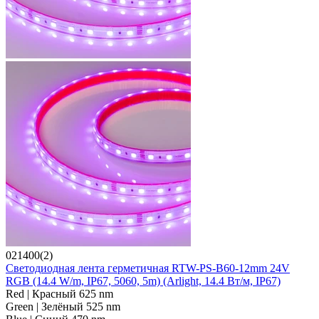
021400(2)
Светодиодная лента герметичная RTW-PS-B60-12mm 24V
RGB (14.4 W/m, IP67, 5060, 5m) (Arlight, 14.4 Вт/м, IP67)
Red | Красный 625 nm
Green | Зелёный 525 nm