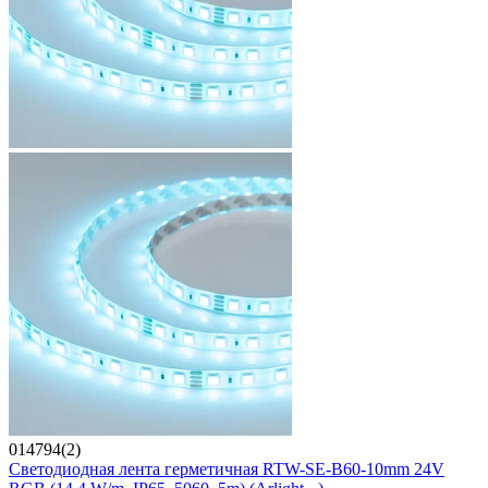
014794(2)
Светодиодная лента герметичная RTW-SE-B60-10mm 24V