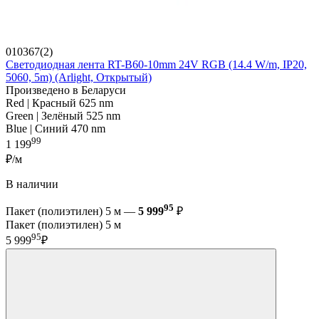
010367(2)
Светодиодная лента RT-B60-10mm 24V RGB (14.4 W/m, IP20,
5060, 5m) (Arlight, Открытый)
Произведено в Беларуси
Red | Красный 625 nm
Green | Зелёный 525 nm
Blue | Синий 470 nm
99
1 199
₽/м
В наличии
95
Пакет (полиэтилен) 5 м —
5 999
₽
Пакет (полиэтилен) 5 м
95
5 999
₽