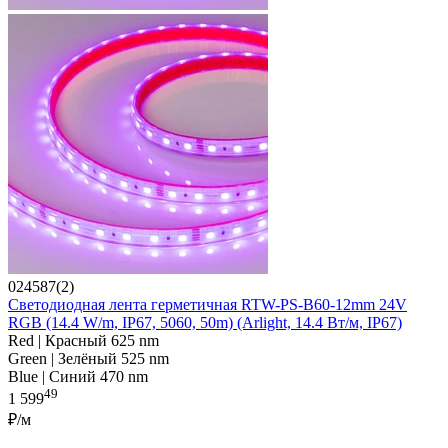
024587(2)
Светодиодная лента герметичная RTW-PS-B60-12mm 24V
RGB (14.4 W/m, IP67, 5060, 50m) (Arlight, 14.4 Вт/м, IP67)
Red | Красный 625 nm
Green | Зелёный 525 nm
Blue | Синий 470 nm
49
1 599
₽/м