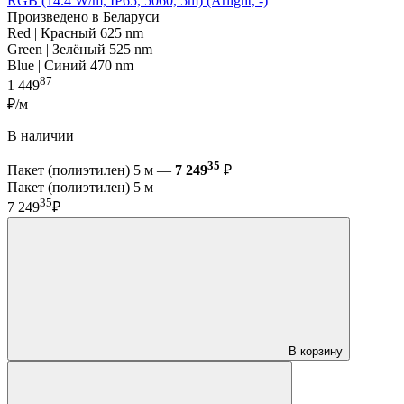
RGB (14.4 W/m, IP65, 5060, 5m) (Arlight, -)
Произведено в Беларуси
Red | Красный 625 nm
Green | Зелёный 525 nm
Blue | Синий 470 nm
87
1 449
₽/м
В наличии
35
Пакет (полиэтилен) 5 м —
7 249
₽
Пакет (полиэтилен) 5 м
35
7 249
₽
В корзину