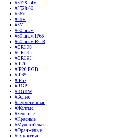
#3528 24V
#3528 60
#36V
#48V
#5V
#60 шт/м
#60 шт/м IP65
#60 шт/м RGB
#CRI 90
#CRI 95
#CRI 98
#IP20
#IP20 RGB
#IP65
#IP67
#RGB
#RGBW
#Белые
#Герметичные
#Желтые
#Зеленые
#Красные
#Мультибелая
#Оранжевые
#Открытые