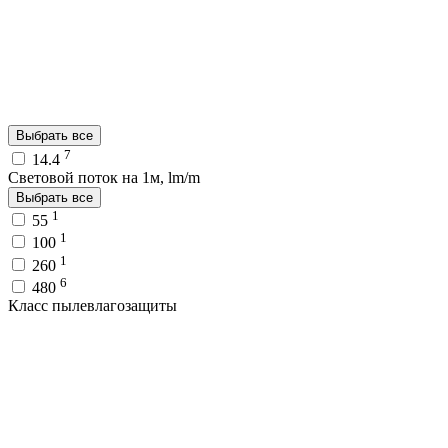
Выбрать все
7
14.4
Световой поток на 1м, lm/m
Выбрать все
1
55
1
100
1
260
6
480
Класс пылевлагозащиты