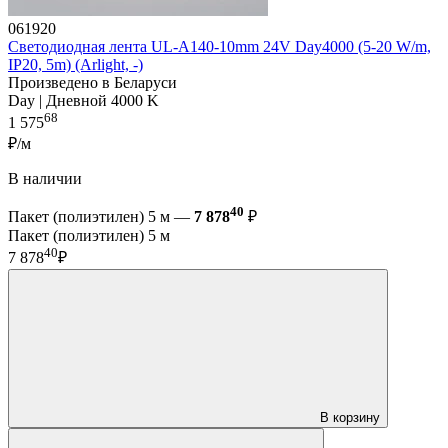
061920
Светодиодная лента UL-A140-10mm 24V Day4000 (5-20 W/m,
IP20, 5m) (Arlight, -)
Произведено в Беларуси
Day | Дневной 4000 K
68
1 575
₽/м
В наличии
40
Пакет (полиэтилен) 5 м —
7 878
₽
Пакет (полиэтилен) 5 м
40
7 878
₽
В корзину