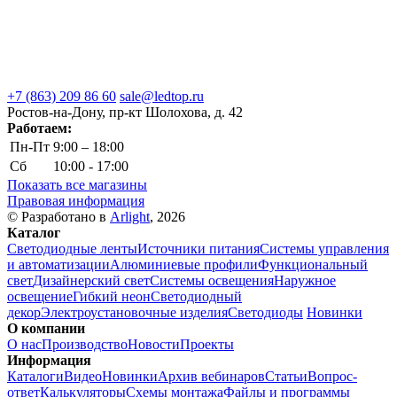
+7 (863) 209 86 60
sale@ledtop.ru
Ростов-на-Дону, пр-кт Шолохова, д. 42
Работаем:
Пн-Пт
9:00 – 18:00
Сб
10:00 - 17:00
Показать все магазины
Правовая информация
© Разработано в
Arlight
, 2026
Каталог
Светодиодные ленты
Источники питания
Системы управления
и автоматизации
Алюминиевые профили
Функциональный
свет
Дизайнерский свет
Системы освещения
Наружное
освещение
Гибкий неон
Светодиодный
декор
Электроустановочные изделия
Светодиоды
Новинки
О компании
О нас
Производство
Новости
Проекты
Информация
Каталоги
Видео
Новинки
Архив вебинаров
Статьи
Вопрос-
ответ
Калькуляторы
Схемы монтажа
Файлы и программы