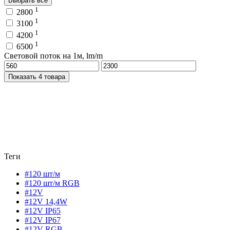
Выбрать все
1
2800
1
3100
1
4200
1
6500
Световой поток на 1м, lm/m
Показать 4 товара
Теги
#120 шт/м
#120 шт/м RGB
#12V
#12V 14,4W
#12V IP65
#12V IP67
#12V RGB