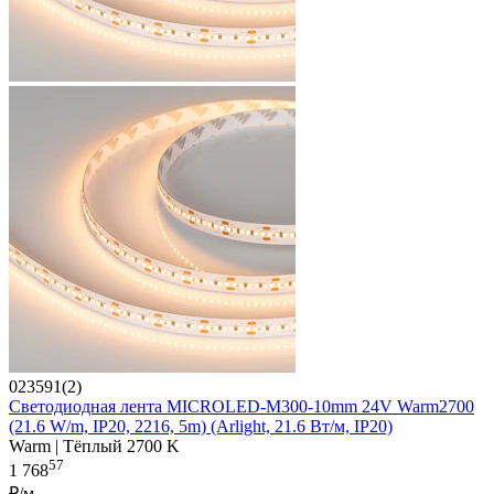
023591(2)
Светодиодная лента MICROLED-M300-10mm 24V Warm2700
(21.6 W/m, IP20, 2216, 5m) (Arlight, 21.6 Вт/м, IP20)
Warm | Тёплый 2700 K
57
1 768
₽/м