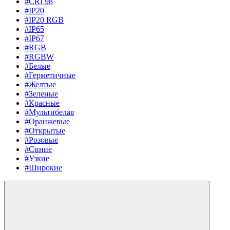
#CRI 98
#IP20
#IP20 RGB
#IP65
#IP67
#RGB
#RGBW
#Белые
#Герметичные
#Желтые
#Зеленые
#Красные
#Мультибелая
#Оранжевые
#Открытые
#Розовые
#Синие
#Узкие
#Широкие