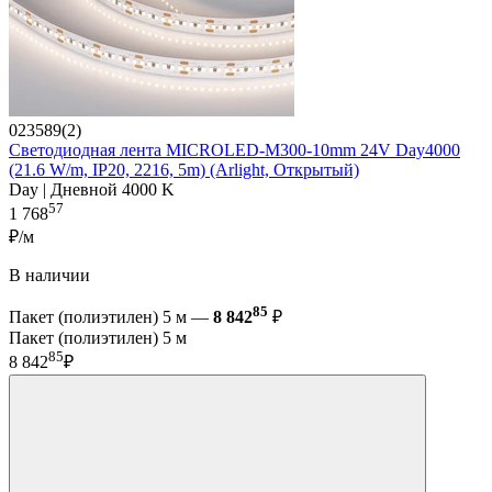
023589(2)
Светодиодная лента MICROLED-M300-10mm 24V Day4000
(21.6 W/m, IP20, 2216, 5m) (Arlight, Открытый)
Day | Дневной 4000 K
57
1 768
₽/м
В наличии
85
Пакет (полиэтилен) 5 м —
8 842
₽
Пакет (полиэтилен) 5 м
85
8 842
₽