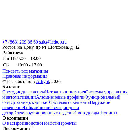
+7 (863) 209 86 60
sale@ledtop.ru
Ростов-на-Дону, пр-кт Шолохова, д. 42
Работаем:
Пн-Пт
9:00 – 18:00
Сб
10:00 - 17:00
Показать все магазины
Правовая информация
© Разработано в
Arlight
, 2026
Каталог
Светодиодные ленты
Источники питания
Системы управления
и автоматизации
Алюминиевые профили
Функциональный
свет
Дизайнерский свет
Системы освещения
Наружное
освещение
Гибкий неон
Светодиодный
декор
Электроустановочные изделия
Светодиоды
Новинки
О компании
О нас
Производство
Новости
Проекты
Информация