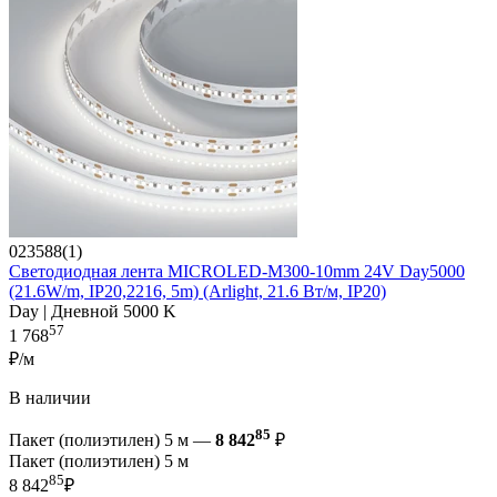
023588(1)
Светодиодная лента MICROLED-M300-10mm 24V Day5000
(21.6W/m, IP20,2216, 5m) (Arlight, 21.6 Вт/м, IP20)
Day | Дневной 5000 K
57
1 768
₽/м
В наличии
85
Пакет (полиэтилен) 5 м —
8 842
₽
Пакет (полиэтилен) 5 м
85
8 842
₽