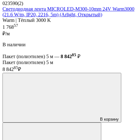
023590(2)
Светодиодная лента MICROLED-M300-10mm 24V Warm3000
(21.6 W/m, IP20, 2216, 5m) (Arlight, Открытый)
Warm | Тёплый 3000 K
57
1 768
₽/м
В наличии
85
Пакет (полиэтилен) 5 м —
8 842
₽
Пакет (полиэтилен) 5 м
85
8 842
₽
В корзину