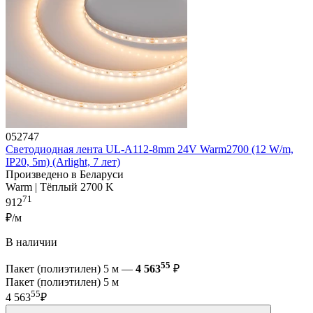
052747
Светодиодная лента UL-A112-8mm 24V Warm2700 (12 W/m,
IP20, 5m) (Arlight, 7 лет)
Произведено в Беларуси
Warm | Тёплый 2700 K
71
912
₽/м
В наличии
55
Пакет (полиэтилен) 5 м —
4 563
₽
Пакет (полиэтилен) 5 м
55
4 563
₽