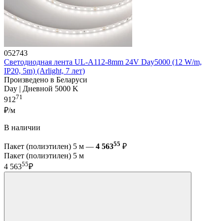
052743
Светодиодная лента UL-A112-8mm 24V Day5000 (12 W/m,
IP20, 5m) (Arlight, 7 лет)
Произведено в Беларуси
Day | Дневной 5000 K
71
912
₽/м
В наличии
55
Пакет (полиэтилен) 5 м —
4 563
₽
Пакет (полиэтилен) 5 м
55
4 563
₽