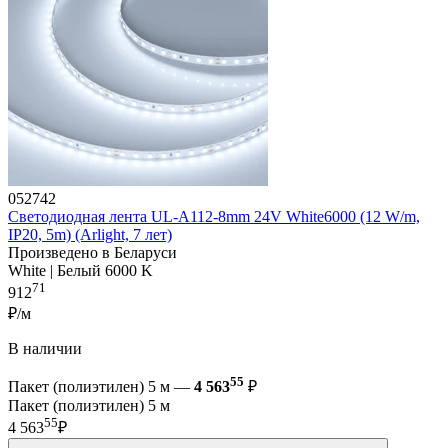
052742
Светодиодная лента UL-A112-8mm 24V White6000 (12 W/m,
IP20, 5m) (Arlight, 7 лет)
Произведено в Беларуси
White | Белый 6000 K
71
912
₽/м
В наличии
55
Пакет (полиэтилен) 5 м —
4 563
₽
Пакет (полиэтилен) 5 м
55
4 563
₽