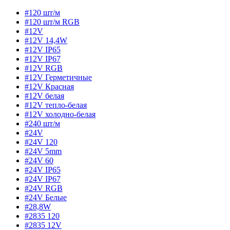
#120 шт/м
#120 шт/м RGB
#12V
#12V 14,4W
#12V IP65
#12V IP67
#12V RGB
#12V Герметичные
#12V Красная
#12V белая
#12V тепло-белая
#12V холодно-белая
#240 шт/м
#24V
#24V 120
#24V 5mm
#24V 60
#24V IP65
#24V IP67
#24V RGB
#24V Белые
#28,8W
#2835 120
#2835 12V